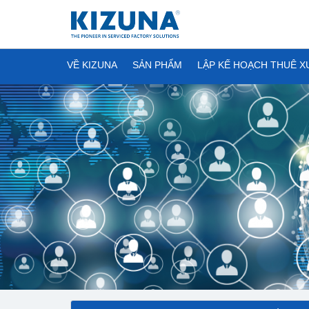
VỀ KIZUNA
SẢN PHẨM
LẬP KẾ HOẠCH THUÊ 