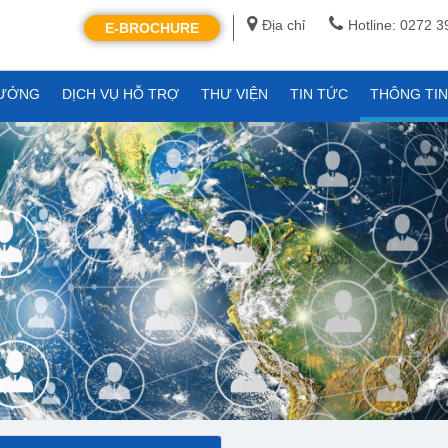
Địa chỉ
Hotline: 0272 
E-BROCHURE
XƯỞNG
DỊCH VỤ HỖ TRỢ
THƯ VIỆN
TIN TỨC
THÔNG TI