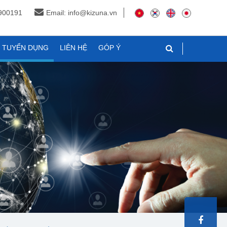
3900191
Email: info@kizuna.vn
N TUYỂN DỤNG
LIÊN HỆ
GÓP Ý