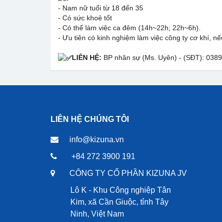
- Nam nữ tuổi từ 18 đến 35
- Có sức khoẻ tốt
- Có thể làm việc ca đêm (14h~22h; 22h~6h).
- Ưu tiên có kinh nghiệm làm việc công ty cơ khí, 
LIÊN HỆ:
BP nhân sự (Ms. Uyên) - (SĐT): 038
LIÊN HỆ CHÚNG TÔI
info@kizuna.vn
+84 272 3900 191
CÔNG TY CỔ PHẦN KIZUNA JV
Lô K - Khu Công nghiệp Tân
Kim, xã Cần Giuộc, tỉnh Tây
Ninh, Việt Nam