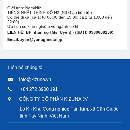
Giới tính: Nam/Nữ
TIẾNG NHẬT TRÌNH ĐỘ N2 (N3 Giao tiếp tốt)
Có thể đi ca (ca 1: từ 06:00 đến 15:00; ca 2:từ 13:00 đến
22:00)
Ưu tiên có kinh nghiệm về ngành cơ khí
LIÊN HỆ:
BP nhân sự (Ms. Uyên) - (SĐT): 0389608156;
Email:uyen@yanagimetal.jp
Liên hệ chúng tôi
info@kizuna.vn
+84 272 3900 191
CÔNG TY CỔ PHẦN KIZUNA JV
Lô K - Khu Công nghiệp Tân Kim, xã Cần Giuộc,
tỉnh Tây Ninh, Việt Nam