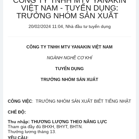
CÔNG TY TNHH MTV YANAKIN
VIỆT NAM - TUYỂN DỤNG:
TRƯỞNG NHÓM SẢN XUẤT
20/02/2024 11:04, Nhà đầu tư tuyển dụng
CÔNG TY TNHH MTV YANAKIN VIỆT NAM
NGÀNH NGHỀ CƠ KHÍ
TUYỂN DỤNG
TRƯỞNG NHÓM SẢN XUẤT
CÔNG VIỆC
: TRƯỞNG NHÓM SẢN XUẤT BIẾT TIẾNG NHẬT
CHẾ ĐỘ
:
Thu nhập: THƯƠNG LƯỢNG THEO NĂNG LỰC
Tham gia đầy đủ BHXH, BHYT, BHTN.
Thưởng lương tháng 13.
YÊU CẦU: