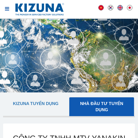
KIZUNA TUYỂN DỤNG
NHÀ ĐẦU TƯ TUYỂN
DỤNG