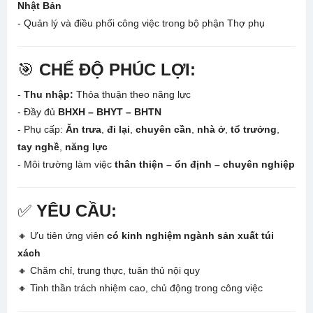
Nhật Bản
- Quản lý và điều phối công việc trong bộ phận Thợ phụ
🎯
CHẾ ĐỘ PHÚC LỢI:
-
Thu nhập:
Thỏa thuận theo năng lực
- Đầy đủ
BHXH – BHYT – BHTN
- Phụ cấp:
Ăn trưa
,
đi lại
,
chuyên cần
,
nhà ở
,
tổ trưởng
,
tay nghề
,
năng lực
- Môi trường làm việc
thân thiện – ổn định – chuyên nghiệp
✅
YÊU CẦU:
🔸 Ưu tiên ứng viên
có kinh nghiệm ngành sản xuất túi
xách
🔸 Chăm chỉ, trung thực, tuân thủ nội quy
🔸 Tinh thần trách nhiệm cao, chủ động trong công việc