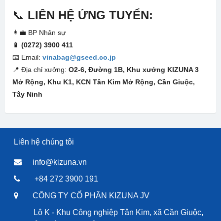
📞
LIÊN HỆ ỨNG TUYỂN:
👩‍💼 BP Nhân sự
📱 (0272) 3900 411
📧 Email:
vinabag@gseed.co.jp
📍 Địa chỉ xưởng:
O2-6, Đường 1B, Khu xưởng KIZUNA 3
Mở Rộng, Khu K1, KCN Tân Kim Mở Rộng, Cần Giuộc,
Tây Ninh
Liên hệ chúng tôi
info@kizuna.vn
+84 272 3900 191
CÔNG TY CỔ PHẦN KIZUNA JV
Lô K - Khu Công nghiệp Tân Kim, xã Cần Giuộc,