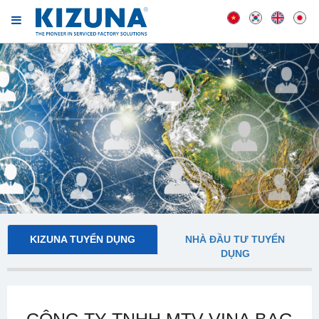
KIZUNA TUYỂN DỤNG
NHÀ ĐẦU TƯ TUYỂN
DỤNG