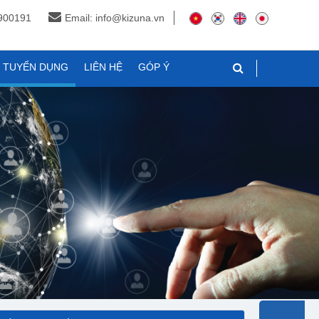
3900191
Email: info@kizuna.vn
N TUYỂN DỤNG
LIÊN HỆ
GÓP Ý