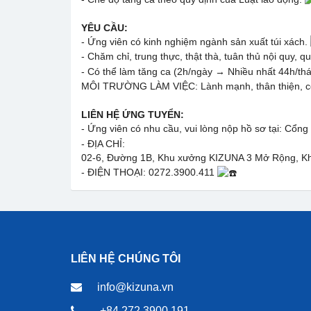
YÊU CẦU:
- Ứng viên có kinh nghiệm ngành sản xuất túi xách.
- Chăm chỉ, trung thực, thật thà, tuân thủ nội quy, q
- Có thể làm tăng ca (2h/ngày → Nhiều nhất 44h/th
MÔI TRƯỜNG LÀM VIỆC: Lành mạnh, thân thiện, cô
LIÊN HỆ ỨNG TUYỂN:
- Ứng viên có nhu cầu, vui lòng nộp hồ sơ tại: Cổn
- ĐỊA CHỈ:
02-6, Đường 1B, Khu xưởng KIZUNA 3 Mở Rộng, Kh
- ĐIỆN THOẠI: 0272.3900.411
LIÊN HỆ CHÚNG TÔI
info@kizuna.vn
+84 272 3900 191