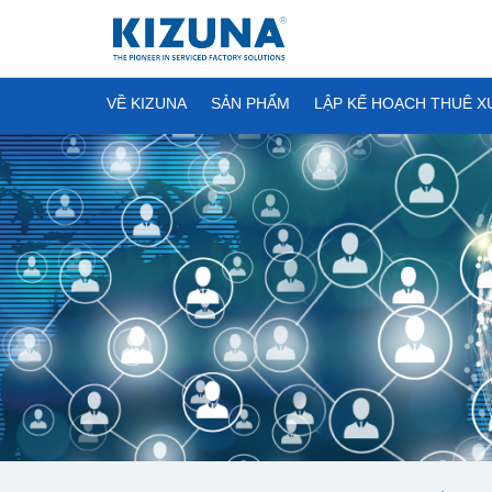
VỀ KIZUNA
SẢN PHẨM
LẬP KẾ HOẠCH THUÊ 