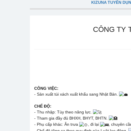
KIZUNA TUYỂN DỤ
CÔNG TY T
CÔNG VIỆC:
- Sản xuất túi xách xuất khẩu sang Nhật Bản.
CHẾ ĐỘ:
- Thu nhập: Tùy theo năng lực.
- Tham gia đầy đủ BHXH, BHYT, BHTN.
- Phụ cấp khác: Ăn trưa
, đi lại
, chuyên c
- Chế độ tăng ca theo quy định của Luật lao động.