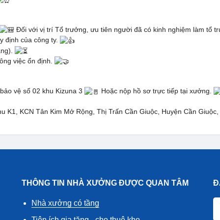
Đối với vị trí Tổ trưởng, ưu tiên người đã có kinh nghiệm làm tổ 
uy định của công ty.
áng).
ng việc ổn định.
g bảo vệ số 02 khu Kizuna 3
Hoặc nộp hồ sơ trực tiếp tại xưởng.
u K1, KCN Tân Kim Mở Rộng, Thị Trấn Cần Giuộc, Huyện Cần Giuộc, 
THÔNG TIN NHÀ XƯỞNG ĐƯỢC QUAN TÂM
Đ
Nhà xưởng có tầng
Tiện ích gia tăng - cho thuê kho