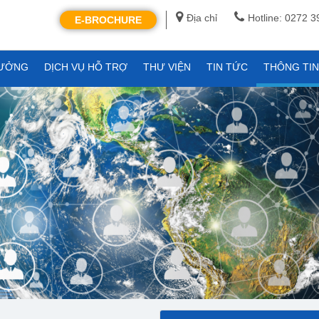
Địa chỉ
Hotline: 0272 
E-BROCHURE
XƯỞNG
DỊCH VỤ HỖ TRỢ
THƯ VIỆN
TIN TỨC
THÔNG TI