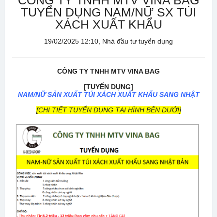
CÔNG TY TNHH MTV VINA BAG
TUYỂN DỤNG NAM/NỮ SX TÚI
XÁCH XUẤT KHẨU
19/02/2025 12:10, Nhà đầu tư tuyển dụng
CÔNG TY TNHH MTV VINA BAG
[TUYỂN DỤNG]
NAM/NỮ SẢN XUẤT TÚI XÁCH XUẤT KHẨU SANG NHẬT
[CHI TIẾT TUYỂN DỤNG TẠI HÌNH BÊN DƯỚI]