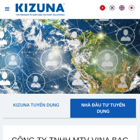
KIZUNA TUYỂN DỤNG
NHÀ ĐẦU TƯ TUYỂN
DỤNG