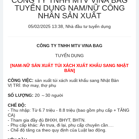
CÔNG TY TNHH MTV VINA BAG
TUYỂN DỤNG NAM/NỮ CÔNG
NHÂN SẢN XUẤT
05/02/2025 13:38, Nhà đầu tư tuyển dụng
CÔNG TY TNHH MTV VINA BAG
TUYỂN DỤNG
[NAM-NỮ SẢN XUẤT TÚI XÁCH XUẤT KHẨU SANG NHẬT
BẢN]
CÔNG VIỆC:
sản xuất túi xách xuất khẩu sang Nhật Bản
VỊ TRÍ: thợ may, thợ phụ
SỐ LƯỢNG:
20 ～30 người
CHẾ ĐỘ:
- Thu nhập: Từ 6.7 triệu - 8.8 triệu (bao gồm phụ cấp + TĂNG
CA)
- Tham gia đầy đủ BHXH, BHYT, BHTN.
- Phụ cấp khác: Ăn trưa, đi lại, phụ cấp chuyên cần….
- Chế độ tăng ca theo quy định của Luật lao động.