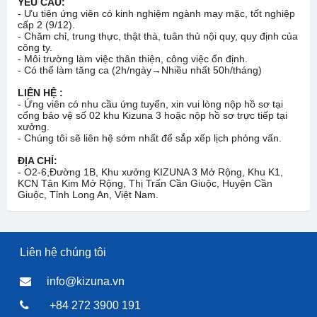
YÊU CẦU:
- Ưu tiên ứng viên có kinh nghiệm ngành may mặc, tốt nghiệp
cấp 2 (9/12).
- Chăm chỉ, trung thực, thật thà, tuân thủ nội quy, quy định của
công ty.
- Môi trường làm việc thân thiện, công việc ổn định.
- Có thể làm tăng ca (2h/ngày→Nhiều nhất 50h/tháng)
LIÊN HỆ :
- Ứng viên có nhu cầu ứng tuyển, xin vui lòng nộp hồ sơ tại
cổng bảo vệ số 02 khu Kizuna 3 hoặc nộp hồ sơ trực tiếp tại
xưởng.
- Chúng tôi sẽ liên hệ sớm nhất để sắp xếp lịch phỏng vấn.
ĐỊA CHỈ:
- O2-6,Đường 1B, Khu xưởng KIZUNA 3 Mở Rộng, Khu K1,
KCN Tân Kim Mở Rộng, Thị Trấn Cần Giuộc, Huyện Cần
Giuộc, Tỉnh Long An, Việt Nam.
Liên hệ chúng tôi
info@kizuna.vn
+84 272 3900 191