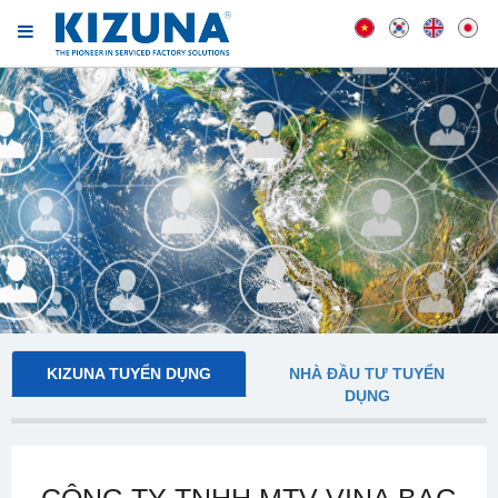
KIZUNA TUYỂN DỤNG
NHÀ ĐẦU TƯ TUYỂN
DỤNG