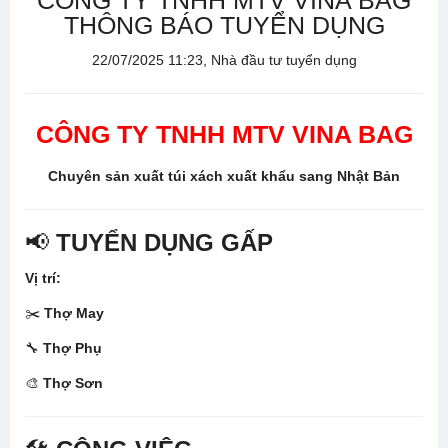
CÔNG TY TNHH MTV VINA BAG
THÔNG BÁO TUYỂN DỤNG
22/07/2025 11:23, Nhà đầu tư tuyển dụng
CÔNG TY TNHH MTV VINA BAG
Chuyên sản xuất túi xách xuất khẩu sang Nhật Bản
📢
TUYỂN DỤNG GẤP
Vị trí:
✂️
Thợ May
🔧
Thợ Phụ
🎨
Thợ Sơn