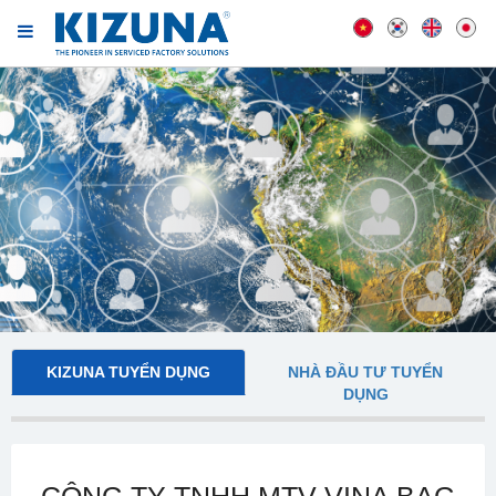
KIZUNA TUYỂN DỤNG
NHÀ ĐẦU TƯ TUYỂN
DỤNG