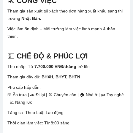
🛠
CÔNG VIỆC
Tham gia sản xuất túi xách theo đơn hàng xuất khẩu sang thị
trường
Nhật Bản.
Việc làm ổn định – Môi trường làm việc lành mạnh & thân
thiện.
💵
CHẾ ĐỘ & PHÚC LỢI
Thu nhập: Từ
7.700.000 VNĐ/tháng
trở lên
Tham gia đầy đủ:
BHXH, BHYT, BHTN
Phụ cấp hấp dẫn:
🍱 Ăn trưa | 🚗 Đi lại | 🎯 Chuyên cần | 🏠 Nhà ở | ✂️ Tay nghề
| 📈 Năng lực
Tăng ca: Theo Luật Lao động
Thời gian làm việc: Từ 8:00 sáng