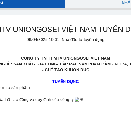
NG
NHÀ
MTV UNIONGOSEI VIỆT NAM TUYỂN 
08/04/2025 10:31, Nhà đầu tư tuyển dụng
CÔNG TY TNHH MTV UNIONGOSEI VIỆT NAM
NGHỀ: SẢN XUẤT- GIA CÔNG- LẮP RÁP SẢN PHẨM BẰNG NHỰA, T
- CHẾ TẠO KHUÔN ĐÚC
TUYỂN DỤNG
m tra sản phẩm,...
 luật lao động và quy định của công ty.