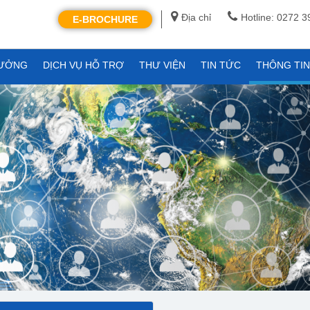
Địa chỉ
Hotline: 0272 
E-BROCHURE
XƯỞNG
DỊCH VỤ HỖ TRỢ
THƯ VIỆN
TIN TỨC
THÔNG TI