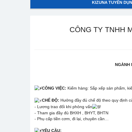
KIZUNA TUYỂN DỤ
CÔNG TY TNHH 
NGÀNH 
CÔNG VIỆC:
Kiểm hàng: Sắp xếp sản phẩm, kiể
CHẾ ĐỘ:
Hưởng đầy đủ chế độ theo quy định của
- Lương trao đổi khi phỏng vấn
- Tham gia đầy đủ BHXH , BHYT, BHTN
- Phụ cấp tiền cơm, đi lại, chuyên cần…
YÊU CẦU: