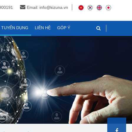
3900191
Email: info@kizuna.vn
N TUYỂN DỤNG
LIÊN HỆ
GÓP Ý