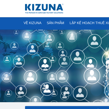
VỀ KIZUNA
SẢN PHẨM
LẬP KẾ HOẠCH THUÊ 