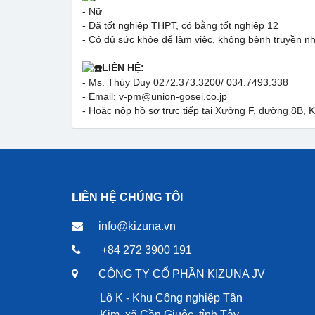
- Nữ
- Đã tốt nghiệp THPT, có bằng tốt nghiệp 12
- Có đủ sức khỏe để làm việc, không bệnh truyền n
LIÊN HỆ:
- Ms. Thúy Duy 0272.373.3200/ 034.7493.338
- Email: v-pm@union-gosei.co.jp
- Hoặc nộp hồ sơ trực tiếp tại Xưởng F, đường 8B,
LIÊN HỆ CHÚNG TÔI
info@kizuna.vn
+84 272 3900 191
CÔNG TY CỔ PHẦN KIZUNA JV
Lô K - Khu Công nghiệp Tân
Kim, xã Cần Giuộc, tỉnh Tây