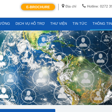
Địa chỉ
Hotline: 0272 
E-BROCHURE
XƯỞNG
DỊCH VỤ HỖ TRỢ
THƯ VIỆN
TIN TỨC
THÔNG TI