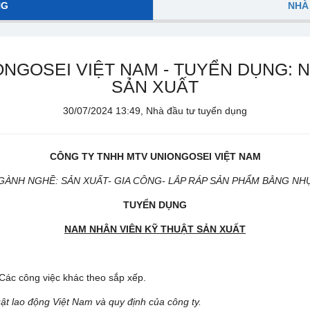
NG
NHÀ
NGOSEI VIỆT NAM - TUYỂN DỤNG: 
SẢN XUẤT
30/07/2024 13:49, Nhà đầu tư tuyển dụng
CÔNG TY
TNHH MTV UNIONGOSEI VIỆT NAM
GÀNH NGHỀ: SẢN XUẤT- GIA CÔNG- LẮP RÁP SẢN PHẨM BẰNG NH
TUYỂN DỤNG
NAM NHÂN VIÊN KỸ THUẬT SẢN XUẤT
. Các công việc khác theo sắp xếp.
ật lao động Việt Nam và quy định của công ty.