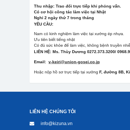
Thu nhập: Trao đổi trực tiếp khi phỏng vấn.
Có cơ hội công tác làm việc tại Nhật
Nghỉ 2 ngày thứ 7 trong tháng
YÊU CẦU:
Nam có kinh nghiệm làm việc tại xưởng ép nhựa.
Ưu tiên biết tiếng nhật
Có đủ sức khỏe để làm việc, không bệnh truyền nhi
LIÊN HỆ: Ms. Thùy Dương 0272.373.3200/ 0968.9
Email:
v-keiri@union-gosei.co.jp
Hoặc nộp hồ sơ trực tiếp tại xưởng
F, đường 8B, K
LIÊN HỆ CHÚNG TÔI
info@kizuna.vn