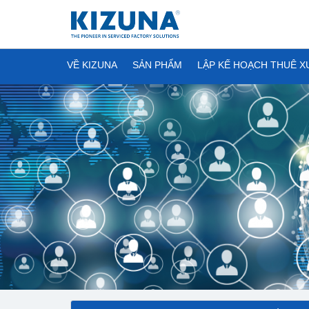
VỀ KIZUNA
SẢN PHẨM
LẬP KẾ HOẠCH THUÊ 