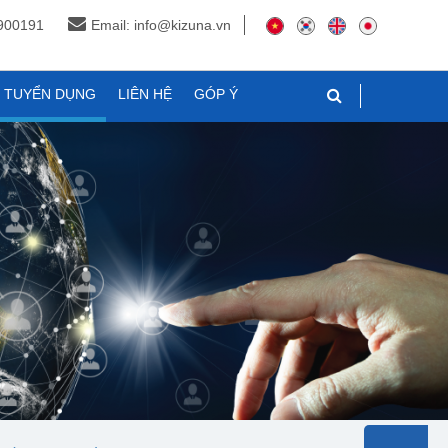
3900191
Email: info@kizuna.vn
N TUYỂN DỤNG
LIÊN HỆ
GÓP Ý