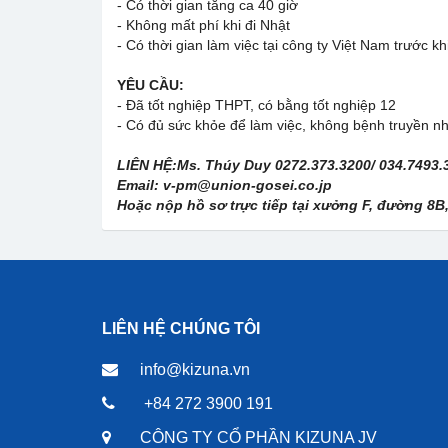
- Có thời gian tăng ca 40 giờ
- Không mất phí khi đi Nhật
- Có thời gian làm việc tại công ty Việt Nam trước k
YÊU CẦU:
- Đã tốt nghiệp THPT, có bằng tốt nghiệp 12
- Có đủ sức khỏe để làm việc, không bệnh truyền n
LIÊN HỆ:Ms. Thúy Duy 0272.373.3200/ 034.7493.
Email: v-pm@union-gosei.co.jp
Hoặc nộp hồ sơ trực tiếp tại xưởng F, đường 8B
LIÊN HỆ CHÚNG TÔI
info@kizuna.vn
+84 272 3900 191
CÔNG TY CỔ PHẦN KIZUNA JV