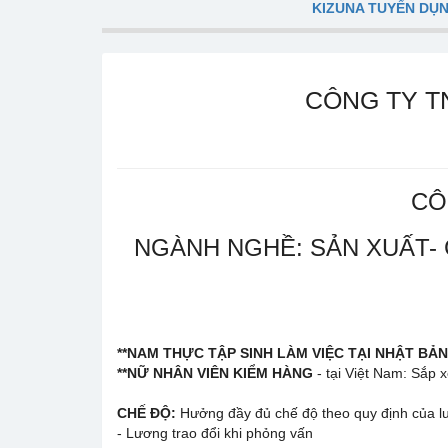
KIZUNA TUYỂN DỤ
CÔNG TY T
CÔ
NGÀNH NGHỀ: SẢN XUẤT- 
**NAM THỰC TẬP SINH LÀM VIỆC TẠI NHẬT BẢN
**NỮ NHÂN VIÊN KIỂM HÀNG
- tại Việt Nam: Sắp 
CHẾ ĐỘ:
Hưởng đầy đủ chế độ theo quy định của lu
- Lương trao đổi khi phỏng vấn