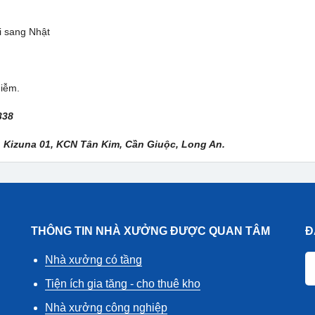
hi sang Nhật
hiễm.
338
, Kizuna 01, KCN Tân Kim, Cần Giuộc, Long An.
THÔNG TIN NHÀ XƯỞNG ĐƯỢC QUAN TÂM
Đ
Nhà xưởng có tầng
Tiện ích gia tăng - cho thuê kho
Nhà xưởng công nghiệp