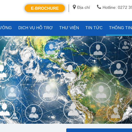
Địa chỉ
Hotline: 0272 
E-BROCHURE
XƯỞNG
DỊCH VỤ HỖ TRỢ
THƯ VIỆN
TIN TỨC
THÔNG TI