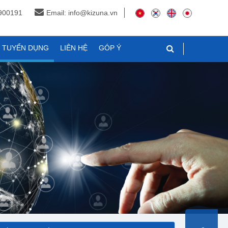
3900191
Email: info@kizuna.vn
N TUYỂN DỤNG
LIÊN HỆ
GÓP Ý