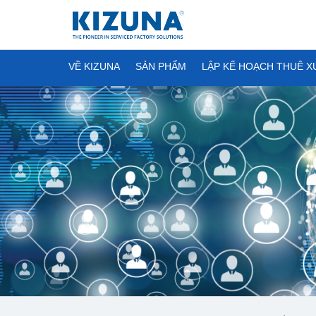
VỀ KIZUNA
SẢN PHẨM
LẬP KẾ HOẠCH THUÊ 