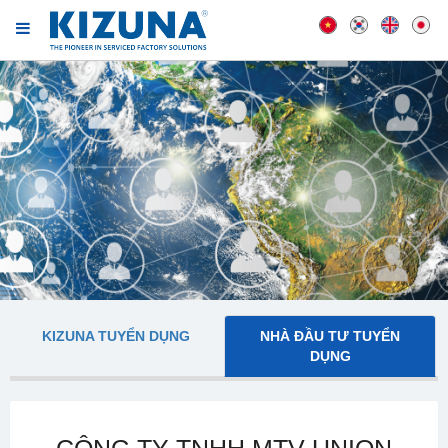
KIZUNA TUYỂN DỤNG
NHÀ ĐẦU TƯ TUYỂN
DỤNG