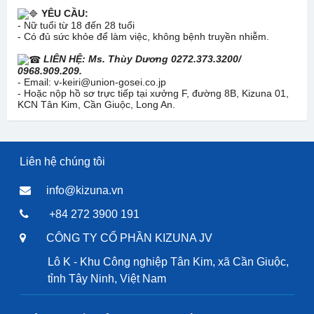
YÊU CẦU:
- Nữ tuổi từ 18 đến 28 tuổi
- Có đủ sức khỏe để làm việc, không bệnh truyền nhiễm.
LIÊN HỆ: Ms. Thùy Dương 0272.373.3200/
0968.909.209.
- Email: v-keiri@union-gosei.co.jp
- Hoặc nộp hồ sơ trực tiếp tại xưởng F, đường 8B, Kizuna 01,
KCN Tân Kim, Cần Giuộc, Long An.
Liên hệ chúng tôi
info@kizuna.vn
+84 272 3900 191
CÔNG TY CỔ PHẦN KIZUNA JV
Lô K - Khu Công nghiệp Tân Kim, xã Cần Giuộc,
tỉnh Tây Ninh, Việt Nam