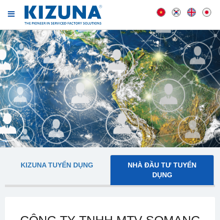
KIZUNA TUYỂN DỤNG
NHÀ ĐẦU TƯ TUYỂN
DỤNG