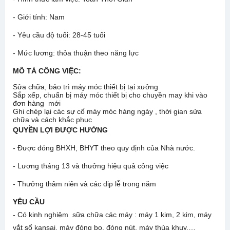
- Giới tính: Nam
- Yêu cầu độ tuổi: 28-45 tuổi
- Mức lương: thỏa thuận theo năng lực
MÔ TẢ CÔNG VIỆC:
Sửa chữa, bảo trì máy móc thiết bị tại xưởng
Sắp xếp, chuẩn bị máy móc thiết bị cho chuyền may khi vào
đơn hàng mới
Ghi chép lại các sự cố máy móc hàng ngày , thời gian sửa
chữa và cách khắc phục
QUYỀN LỢI ĐƯỢC HƯỞNG
- Được đóng BHXH, BHYT theo quy định của Nhà nước.
- Lương tháng 13 và thưởng hiệu quả công việc
- Thưởng thâm niên và các dịp lễ trong năm
YÊU CẦU
- Có kinh nghiệm sữa chữa các máy : máy 1 kim, 2 kim, máy
vắt sổ kansai, máy đóng bọ, đóng nút, máy thùa khuy,…