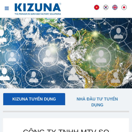
KIZUNA TUYỂN DỤNG
NHÀ ĐẦU TƯ TUYỂN
DỤNG