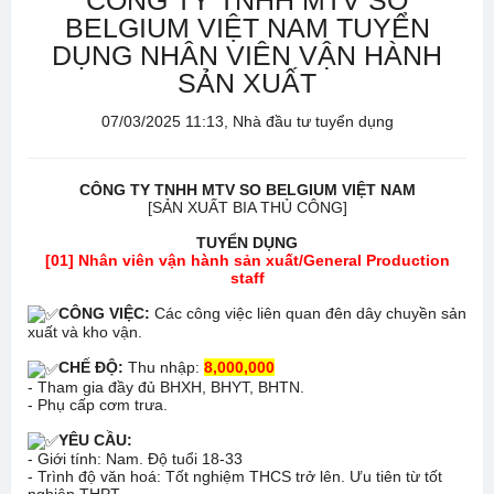
CÔNG TY TNHH MTV SO
BELGIUM VIỆT NAM TUYỂN
DỤNG NHÂN VIÊN VẬN HÀNH
SẢN XUẤT
07/03/2025 11:13, Nhà đầu tư tuyển dụng
CÔNG TY TNHH MTV SO BELGIUM VIỆT NAM
[SẢN XUẤT BIA THỦ CÔNG]
TUYỂN DỤNG
[01] Nhân viên vận hành sản xuất/General Production
staff
CÔNG VIỆC:
Các công việc liên quan đên dây chuyền sản
xuất và kho vận.
CHẾ ĐỘ:
Thu nhập:
8,000,000
- Tham gia đầy đủ BHXH, BHYT, BHTN.
- Phụ cấp cơm trưa.
YÊU CẦU:
- Giới tính: Nam. Độ tuổi 18-33
- Trình độ văn hoá: Tốt nghiệm THCS trở lên. Ưu tiên từ tốt
nghiệp THPT.