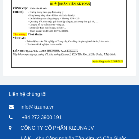
Liên hệ chúng tôi
info@kizuna.vn
+84 272 3900 191
CÔNG TY CỔ PHẦN KIZUNA JV
Lô K - Khu Công nghiệp Tân Kim, xã Cần Giuộc,