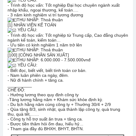
- Trình độ học vấn: Tốt nghiệp Đại học chuyên ngành xuất
nhập khẩu, ngoại thương, kế toán….
- 3 năm kinh nghiệm vị trí tương đương
THU NHẬP: Thoả thuận
[1] NHÂN VIÊN KẾ TOÁN
YÊU CẦU:
- Trình độ học vấn: Tốt nghiệp từ Trung cấp, Cao đẳng chuyên
ngành kế toán, kiểm toán…
- Ưu tiên có kinh nghiệm 1 năm trở lên
THU NHẬP: Thoả thuận
[100] [CÔNG NHÂN SẢN XUẤT]
THU NHẬP: 6.000.000 - 7.500.000vnđ
YÊU CẦU:
- Biết đọc, biết viết, biết tính toán cơ bản.
- Nam luân phiên ca ngày, đêm.
- Nữ đi hành chính + tăng ca.
__________
CHẾ ĐỘ:
- Hưởng lương theo quy định công ty
-Tăng lương hằng năm + Khám sức khỏe định kỳ.
- Du lịch hằng năm cùng công ty + Thưởng 30/4 + 2/9
- Qùa tặng 8/3, sinh nhật, quà thành lập công ty, quà trung
thu, quà tết,……
- Công ty hỗ trợ suất ăn trưa + tăng ca.
- Được tiền thăm hỏi ốm đau, hiếu hỷ…
- Tham gia đầy đủ BHXH, BHYT, BHTN.