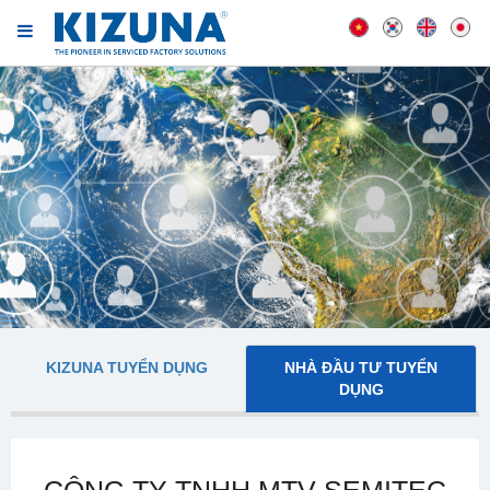
KIZUNA TUYỂN DỤNG
NHÀ ĐẦU TƯ TUYỂN
DỤNG