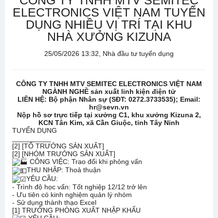
CÔNG TY TNHH MTV SEMITEC
ELECTRONICS VIỆT NAM TUYỂN
DỤNG NHIỀU VỊ TRÍ TẠI KHU
NHÀ XƯỞNG KIZUNA
25/05/2026 13:32, Nhà đầu tư tuyển dụng
CÔNG TY TNHH MTV SEMITEC ELECTRONICS VIỆT NAM
NGÀNH NGHỀ sản xuất linh kiện điện tử
LIÊN HỆ: Bộ phận Nhân sự (SĐT: 0272.3733535); Email:
hr@sevn.vn
Nộp hồ sơ trực tiếp tại xưởng C1, khu xưởng Kizuna 2,
KCN Tân Kim, xã Cần Giuộc, tỉnh Tây Ninh
TUYỂN DỤNG
__________
[2] [TỔ TRƯỞNG SẢN XUẤT]
[2] [NHÓM TRƯỞNG SẢN XUẤT]
CÔNG VIỆC: Trao đổi khi phỏng vấn
THU NHẬP: Thoả thuận
YÊU CẦU:
- Trình độ học vấn: Tốt nghiệp 12/12 trở lên
- Ưu tiên có kinh nghiệm quản lý nhóm
- Sử dụng thành thạo Excel
[1] TRƯỞNG PHÒNG XUẤT NHẬP KHẨU
YÊU CẦU: