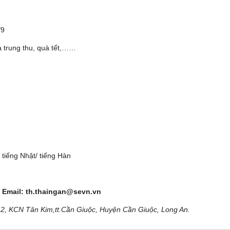
/9
, quà trung thu, quà tết,……
t tiếng Nhật/ tiếng Hàn
; Email:
th.thaingan@sevn.vn
a 2, KCN Tân Kim,tt.Cần Giuộc, Huyện Cần Giuộc, Long An.