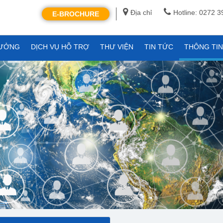
Địa chỉ
Hotline: 0272 
E-BROCHURE
XƯỞNG
DỊCH VỤ HỖ TRỢ
THƯ VIỆN
TIN TỨC
THÔNG TI