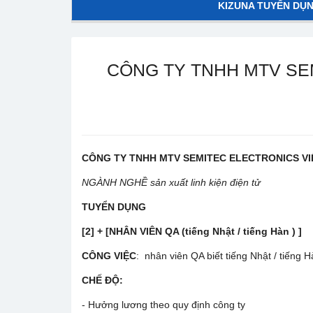
KIZUNA TUYỂN DỤ
CÔNG TY TNHH MTV SE
CÔNG TY TNHH MTV SEMITEC ELECTRONICS V
NGÀNH NGHỀ sản xuất linh kiện điện tử
TUYỂN DỤNG
[2]
+ [
NHÂN VIÊN QA (tiếng Nhật / tiếng Hàn ) ]
CÔNG VIỆC
: nhân viên QA biết tiếng Nhật / tiếng 
CHẾ ĐỘ:
- Hưởng lương theo quy định công ty