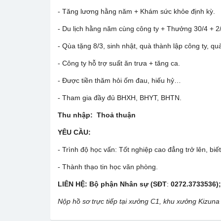
- Tăng lương hằng năm + Khám sức khỏe định kỳ.
- Du lịch hằng năm cùng công ty + Thưởng 30/4 + 2
- Qùa tặng 8/3, sinh nhật, quà thành lập công ty
- Công ty hỗ trợ suất ăn trưa + tăng ca.
- Được tiền thăm hỏi ốm đau, hiếu hỷ…
- Tham gia đầy đủ BHXH, BHYT, BHTN.
Thu nhập:
Thoả thuận
YÊU CẦU:
- Trình độ học vấn: Tốt nghiệp cao đẳng trở lên, biế
- Thành thạo tin học văn phòng.
LIÊN HỆ:
Bộ phận Nhân sự
(SĐT
:
0272.3733536
)
Nộp hồ sơ trực tiếp tại xưởng C1, khu xưởng Kizun