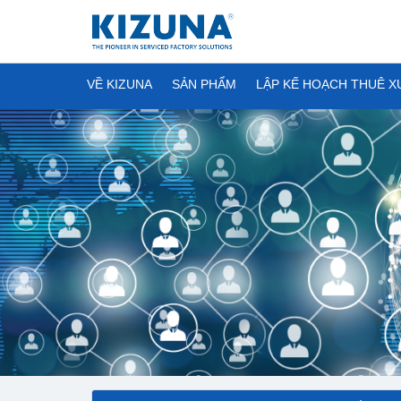
VỀ KIZUNA
SẢN PHẨM
LẬP KẾ HOẠCH THUÊ 