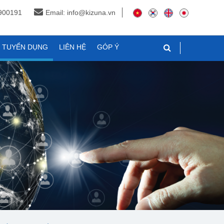
3900191
Email: info@kizuna.vn
N TUYỂN DỤNG
LIÊN HỆ
GÓP Ý