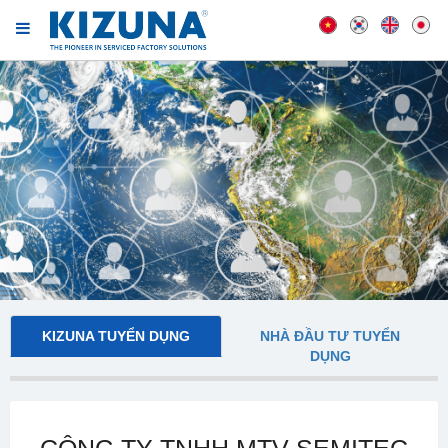
KIZUNA TUYỂN DỤNG
NHÀ ĐẦU TƯ TUYỂN
DỤNG