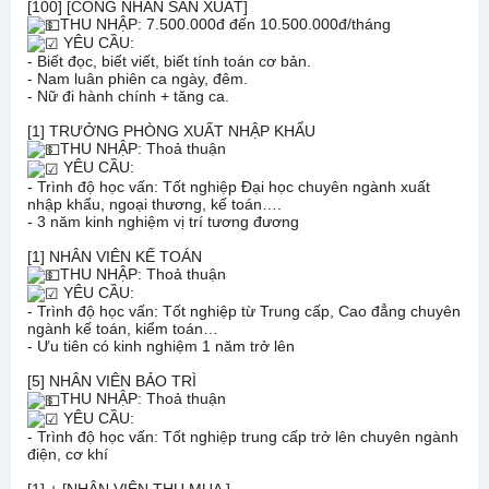
[100] [CÔNG NHÂN SẢN XUẤT]
THU NHẬP: 7.500.000đ đến 10.500.000đ/tháng
YÊU CẦU:
- Biết đọc, biết viết, biết tính toán cơ bản.
- Nam luân phiên ca ngày, đêm.
- Nữ đi hành chính + tăng ca.
[1] TRƯỞNG PHÒNG XUẤT NHẬP KHẨU
THU NHẬP: Thoả thuận
YÊU CẦU:
- Trình độ học vấn: Tốt nghiệp Đại học chuyên ngành xuất
nhập khẩu, ngoại thương, kế toán….
- 3 năm kinh nghiệm vị trí tương đương
[1] NHÂN VIÊN KẾ TOÁN
THU NHẬP: Thoả thuận
YÊU CẦU:
- Trình độ học vấn: Tốt nghiệp từ Trung cấp, Cao đẳng chuyên
ngành kế toán, kiểm toán…
- Ưu tiên có kinh nghiệm 1 năm trở lên
[5] NHÂN VIÊN BẢO TRÌ
THU NHẬP: Thoả thuận
YÊU CẦU:
- Trình độ học vấn: Tốt nghiệp trung cấp trở lên chuyên ngành
điện, cơ khí
[1] + [NHÂN VIÊN THU MUA ]