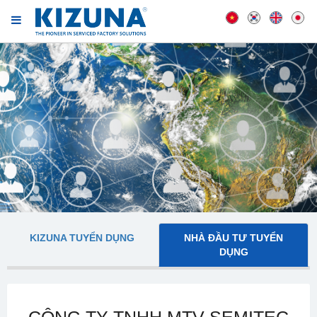
KIZUNA TUYỂN DỤNG
NHÀ ĐẦU TƯ TUYỂN
DỤNG