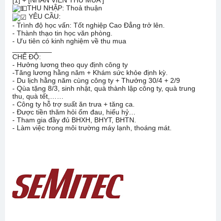
THU NHẬP: Thoả thuận
YÊU CẦU:
- Trình độ học vấn: Tốt nghiệp Cao Đẳng trở lên.
- Thành thạo tin học văn phòng.
- Ưu tiên có kinh nghiệm về thu mua
__________
CHẾ ĐỘ:
- Hưởng lương theo quy định công ty
-Tăng lương hằng năm + Khám sức khỏe định kỳ.
- Du lịch hằng năm cùng công ty + Thưởng 30/4 + 2/9
- Qùa tặng 8/3, sinh nhật, quà thành lập công ty, quà trung
thu, quà tết,……
- Công ty hỗ trợ suất ăn trưa + tăng ca.
- Được tiền thăm hỏi ốm đau, hiếu hỷ…
- Tham gia đầy đủ BHXH, BHYT, BHTN.
- Làm việc trong môi trường máy lạnh, thoáng mát.