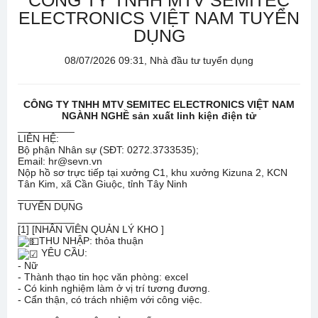
CÔNG TY TNHH MTV SEMITEC
ELECTRONICS VIỆT NAM TUYỂN
DỤNG
08/07/2026 09:31, Nhà đầu tư tuyển dụng
CÔNG TY TNHH MTV SEMITEC ELECTRONICS VIỆT NAM
NGÀNH NGHỀ sản xuất linh kiện điện tử
__________
LIÊN HỆ:
Bộ phận Nhân sự (SĐT: 0272.3733535);
Email: hr@sevn.vn
Nộp hồ sơ trực tiếp tại xưởng C1, khu xưởng Kizuna 2, KCN
Tân Kim, xã Cần Giuộc, tỉnh Tây Ninh
__________
TUYỂN DỤNG
__________
[1] [NHÂN VIÊN QUẢN LÝ KHO ]
THU NHẬP: thỏa thuận
YÊU CẦU:
- Nữ
- Thành thạo tin học văn phòng: excel
- Có kinh nghiệm làm ở vị trí tương đương.
- Cẩn thận, có trách nhiệm với công việc.