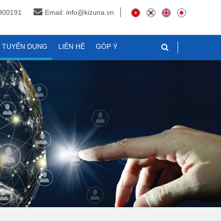
3900191
Email: info@kizuna.vn
N TUYỂN DỤNG
LIÊN HỆ
GÓP Ý