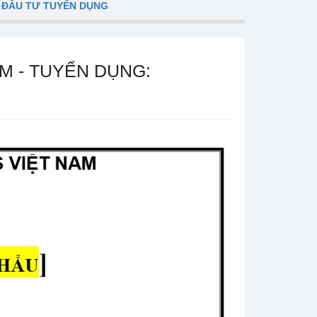
 ĐẦU TƯ TUYỂN DỤNG
M - TUYỂN DỤNG: