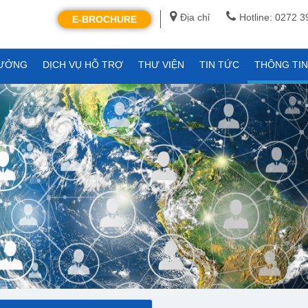
Địa chỉ
Hotline: 0272 
E-BROCHURE
XƯỞNG
DỊCH VỤ HỖ TRỢ
THƯ VIỆN
TIN TỨC
THÔNG TI