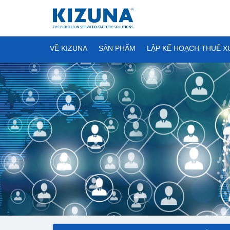
VỀ KIZUNA
SẢN PHẨM
LẬP KẾ HOẠCH THUÊ 