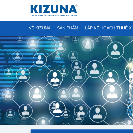
VỀ KIZUNA
SẢN PHẨM
LẬP KẾ HOẠCH THUÊ 