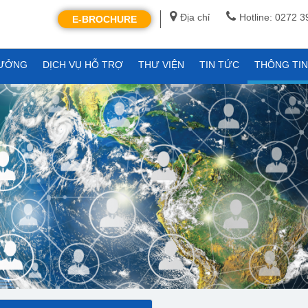
Địa chỉ
Hotline: 0272 
E-BROCHURE
XƯỞNG
DỊCH VỤ HỖ TRỢ
THƯ VIỆN
TIN TỨC
THÔNG TI