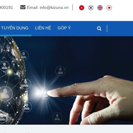
3900191
Email: info@kizuna.vn
N TUYỂN DỤNG
LIÊN HỆ
GÓP Ý