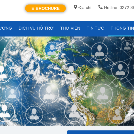
Địa chỉ
Hotline: 0272 
E-BROCHURE
XƯỞNG
DỊCH VỤ HỖ TRỢ
THƯ VIỆN
TIN TỨC
THÔNG TI