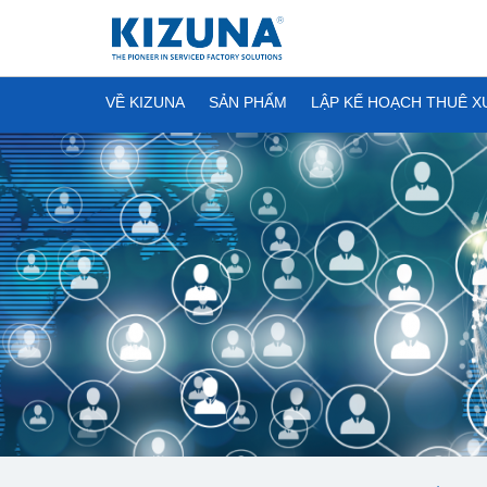
VỀ KIZUNA
SẢN PHẨM
LẬP KẾ HOẠCH THUÊ 