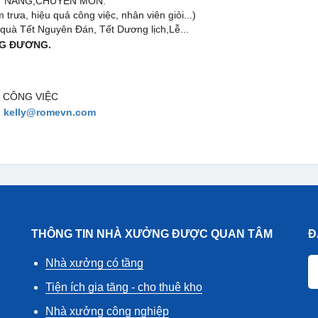
Ỹ NĂNG,CHUYÊN MÔN.
trưa, hiệu quả công việc, nhân viên giỏi...)
10, quà Tết Nguyên Đán, Tết Dương lịch,Lễ...
NG ĐƯƠNG.
 CÔNG VIỆC
:
kelly@romevn.com
THÔNG TIN NHÀ XƯỞNG ĐƯỢC QUAN TÂM
Đ
Nhà xưởng có tầng
Tiện ích gia tăng - cho thuê kho
Nhà xưởng công nghiệp