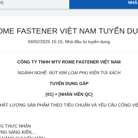
NG
NHÀ
OME FASTENER VIỆT NAM TUYỂN DỤ
04/02/2025 15:15, Nhà đầu tư tuyển dụng
CÔNG TY TNHH MTV ROME FASTENER VIỆT NAM
NGÀNH NGHỀ: NÚT KIM LOẠI PHỤ KIỆN TÚI XÁCH
TUYỂN DỤNG
GẤP
[01] + [NHÂN VIÊN QC]
 CHẤT LƯỢNG SẢN PHẨM THEO TIÊU CHUẨN VÀ YÊU CẦU CÔNG VI
NG THỰC NHẬN
 SÁNG KIẾN,....