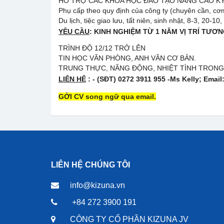
HỖ TRỢ CÁC KHÓA HỌC ĐÀO TẠO NÂNG CAO K
Phụ cấp theo quy định của công ty (chuyên cần, cơm 
Du lịch, tiệc giao lưu, tất niên, sinh nhật, 8-3, 20-
YÊU CẦU
:
KINH NGHIỆM TỪ 1 NĂM VỊ TRÍ TƯƠ
TRÌNH ĐỘ 12/12 TRỞ LÊN
TIN HỌC VĂN PHÒNG, ANH VĂN CƠ BẢN.
TRUNG THỰC, NĂNG ĐỘNG, NHIỆT TÌNH TRONG
LIÊN HỆ
: - (SĐT) 0272 3911 955 -Ms Kelly; Email
GỞI CV song ngữ qua email.
LIÊN HỆ CHÚNG TÔI
info@kizuna.vn
+84 272 3900 191
CÔNG TY CỔ PHẦN KIZUNA JV