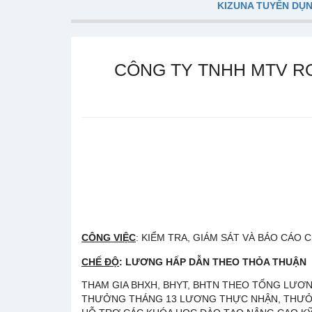
KIZUNA TUYỂN DỤ
CÔNG TY TNHH MTV R
CÔNG VIỆC
: KIỂM TRA, GIÁM SÁT VÀ BÁO CÁO
CHẾ ĐỘ
:
LƯƠNG HẤP DẪN THEO THỎA THUẬN
THAM GIA BHXH, BHYT, BHTN THEO TỔNG LƯƠ
THƯỞNG THÁNG 13 LƯƠNG THỰC NHẬN, THƯỞNG