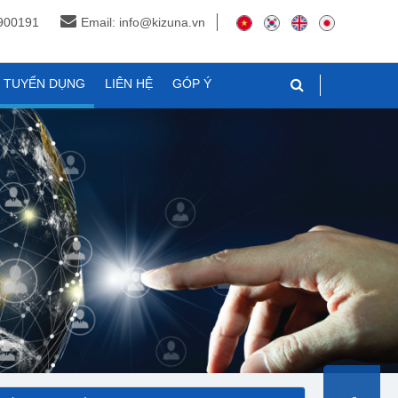
3900191
Email: info@kizuna.vn
N TUYỂN DỤNG
LIÊN HỆ
GÓP Ý