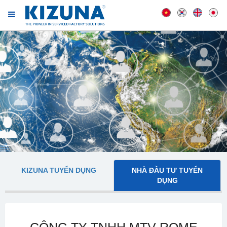
KIZUNA TUYỂN DỤNG
NHÀ ĐẦU TƯ TUYỂN
DỤNG