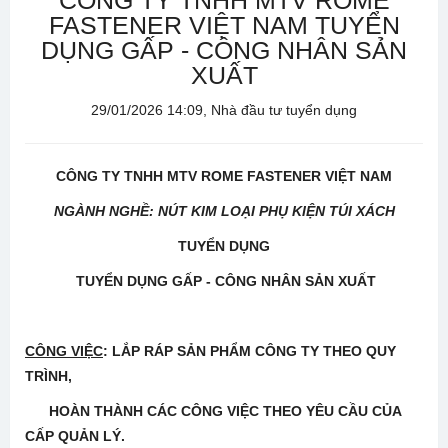
CÔNG TY TNHH MTV ROME
FASTENER VIỆT NAM TUYỂN
DỤNG GẤP - CÔNG NHÂN SẢN
XUẤT
29/01/2026 14:09, Nhà đầu tư tuyển dụng
CÔNG TY TNHH MTV ROME FASTENER VIỆT NAM
NGÀNH NGHỀ: NÚT KIM LOẠI PHỤ KIỆN TÚI XÁCH
TUYỂN DỤNG
TUYỂN DỤNG
GẤP -
CÔNG NHÂN
SẢN XUẤT
CÔNG VIỆC
: LẮP RÁP SẢN PHẨM CÔNG TY THEO QUY
TRÌNH,
HOÀN THÀNH CÁC CÔNG VIỆC THEO YÊU CẦU CỦA
CẤP QUẢN LÝ.