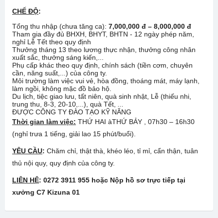
CHẾ ĐỘ
:
Tổng thu nhập (chưa tăng ca):
7,000,000 đ – 8,000,000 đ
Tham gia đầy đủ BHXH, BHYT, BHTN - 12 ngày phép năm,
nghỉ Lễ Tết theo quy định
Thưởng tháng 13 theo lương thực nhận, thưởng công nhân
xuất sắc, thưởng sáng kiến,...
Phụ cấp khác theo quy định, chính sách (tiền cơm, chuyên
cần, năng suất,...) của công ty.
Môi trường làm việc vui vẻ, hòa đồng, thoáng mát, máy lạnh,
làm ngồi, không mặc đồ bảo hộ.
Du lịch, tiệc giao lưu, tất niên, quà sinh nhật, Lễ (thiếu nhi,
trung thu, 8-3, 20-10,...), quà Tết,
..
.
ĐƯỢC CÔNG TY ĐÀO TẠO KỸ NĂNG
Thời gian làm việc:
THỨ HAI àTHỨ BẢY , 07h30 – 16h30
(nghỉ trưa 1 tiếng, giải lao 15 phút/buổi).
YÊU CẦU
:
Chăm chỉ, thật thà, khéo léo, tỉ mỉ, cẩn thận, tuân
thủ nội quy, quy định của công ty.
LIÊN HỆ
: 0272 3911 955 hoặc Nộp hồ sơ trực tiếp tại
xưởng C7 Kizuna 01