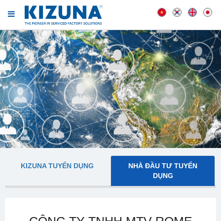
KIZUNA TUYỂN DỤNG
NHÀ ĐẦU TƯ TUYỂN
DỤNG