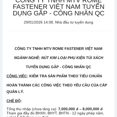
CÔNG TY TNHH MTV ROME
FASTENER VIỆT NAM TUYỂN
DỤNG GẤP - CÔNG NHÂN QC
29/01/2026 14:08, Nhà đầu tư tuyển dụng
CÔNG TY TNHH MTV ROME FASTENER VIỆT NAM
NGÀNH NGHỀ: NÚT KIM LOẠI PHỤ KIỆN TÚI XÁCH
TUYỂN DỤNG
GẤP -
CÔNG NHÂN
QC
CÔNG VIỆC
: KIỂM TRA SẢN PHẨM THEO TIÊU CHUẨN
HOÀN THÀNH CÁC CÔNG VIỆC THEO YÊU CẦU CỦA CẤP
QUẢN LÝ.
CHẾ ĐỘ
:
Tổng thu nhập (chưa tăng ca):
7,000,000 đ – 8,000,000 đ
Tham gia đầy đủ BHXH, BHYT, BHTN - 12 ngày phép năm,