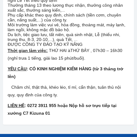
nghỉ Lễ Tết theo quy định
Thưởng tháng 13 theo lương thực nhận, thưởng công nhân
xuất sắc, thưởng sáng kiến,...
Phụ cấp khác theo quy định, chính sách (tiền cơm, chuyên
cần, năng suất,...) của công ty.
Môi trường làm việc vui vẻ, hòa đồng, thoáng mát, máy lạnh,
làm ngồi, không mặc đồ bảo hộ.
Du lịch, tiệc giao lưu, tất niên, quà sinh nhật, Lễ (thiếu nhi,
trung thu, 8-3, 20-10,...), quà Tết,
..
.
ĐƯỢC CÔNG TY ĐÀO TẠO KỸ NĂNG
Thời gian làm việc:
THỨ HAI àTHỨ BẢY , 07h30 – 16h30
(nghỉ trưa 1 tiếng, giải lao 15 phút/buổi).
YÊU CẦU
:
CÓ KINH NGHIỆM KIỂM HÀNG (từ 3 tháng trở
lên)
Chăm chỉ, thật thà, khéo léo, tỉ mỉ, cẩn thận, tuân thủ nội
quy, quy định của công ty.
LIÊN HỆ
:
0272 3911 955
hoặc
Nộp hồ sơ trực tiếp tại
xưởng
C7
Kizuna 01