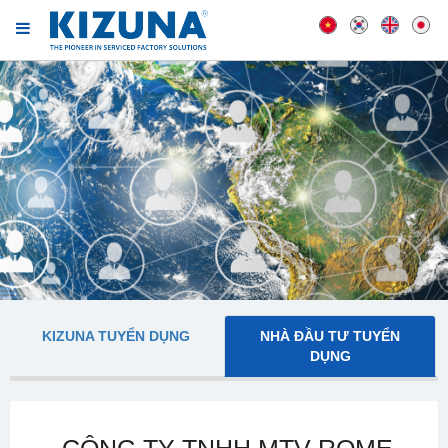
KIZUNA TUYỂN DỤNG
NHÀ ĐẦU TƯ TUYỂN
DỤNG