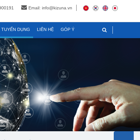
3900191
Email: info@kizuna.vn
N TUYỂN DỤNG
LIÊN HỆ
GÓP Ý