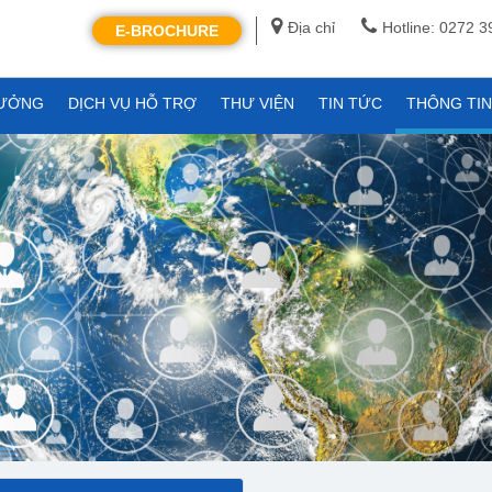
Địa chỉ
Hotline: 0272 
E-BROCHURE
XƯỞNG
DỊCH VỤ HỖ TRỢ
THƯ VIỆN
TIN TỨC
THÔNG TI