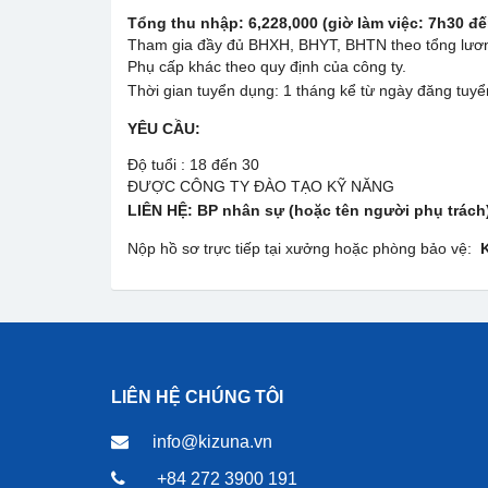
Tổng thu nhập: 6,228,000 (giờ làm việc: 7h30 đ
Tham gia đầy đủ BHXH, BHYT, BHTN theo tổng lươn
Phụ cấp khác theo quy định của công ty.
Thời gian tuyển dụng: 1 tháng kể từ ngày đăng tuyể
YÊU CẦU:
Độ tuổi : 18 đến 30
ĐƯỢC CÔNG TY ĐÀO TẠO KỸ NĂNG
LIÊN HỆ:
BP nhân sự (hoặc tên người phụ trách)
Nộp hồ sơ trực tiếp tại xưởng hoặc phòng bảo vệ:
K
LIÊN HỆ CHÚNG TÔI
info@kizuna.vn
+84 272 3900 191