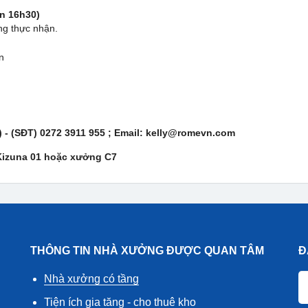
ến 16h30)
g thực nhận.
n
 - (SĐT) 0272 3911 955 ; Email: kelly@romevn.com
izuna 01
hoặc
xưởng C7
THÔNG TIN NHÀ XƯỞNG ĐƯỢC QUAN TÂM
Đ
Nhà xưởng có tầng
Tiện ích gia tăng - cho thuê kho