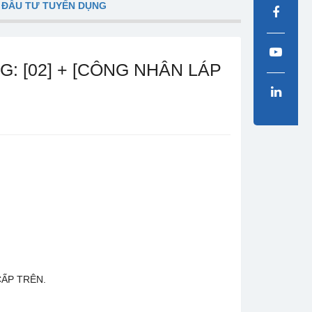
 ĐẦU TƯ TUYỂN DỤNG
 [02] + [CÔNG NHÂN LÁP
CẤP TRÊN.