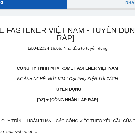
NG
NHÀ
 FASTENER VIỆT NAM - TUYỂN DỤNG:
RÁP]
19/04/2024 16:05, Nhà đầu tư tuyển dụng
CÔNG TY TNHH MTV ROME FASTENER VIỆT NAM
NGÀNH NGHỀ: NÚT KIM LOẠI PHỤ KIỆN TÚI XÁCH
TUYỂN DỤNG
[02] + [CÔNG NHÂN LÁP RÁP]
 QUY TRÌNH, HOÀN THÀNH CÁC CÔNG VIỆC THEO YÊU CẦU CỦA 
niên, quà sinh nhật, …..