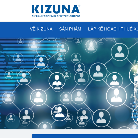
VỀ KIZUNA
SẢN PHẨM
LẬP KẾ HOẠCH THUÊ 