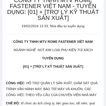
CÔNG TY TNHH MTV ROME
FASTENER VIỆT NAM - TUYỂN
DỤNG: [01] + [TRỢ LÝ KỸ THUẬT
SẢN XUẤT]
19/02/2024 13:33, Nhà đầu tư tuyển dụng
CÔNG TY TNHH MTV ROME FASTENER VIỆT NAM
NGÀNH NGHỀ: NÚT KIM LOẠI PHỤ KIỆN TÚI XÁCH
TUYỂN DỤNG
[01] + [TRỢ LÝ KỸ THUẬT SẢN XUẤT]
CÔNG VIỆC
: HỖ TRỢ QUẢN LÝ SẢN XUẤT, GIÁM SÁT QUÁ
TRÌNH VẬN HÀNH MÁY, BẢO TRÌ MÁY VÀ KHUÔN, CÁC
CÔNG VIỆC THEO YÊU CẦU CỦA CHUYÊN VIÊN NHÀ MÁY
CHẾ ĐỘ
:
tổ chức du lịch công ty, tiệc giao lưu, tất niên, quà