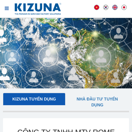
KIZUNA TUYỂN DỤNG
NHÀ ĐẦU TƯ TUYỂN
DỤNG