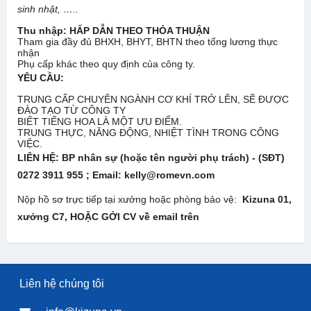
sinh nhật, …..
Thu nhập: HẤP DẪN THEO THỎA THUẬN
Tham gia đầy đủ BHXH, BHYT, BHTN theo tổng lương thực
nhận
Phụ cấp khác theo quy định của công ty.
YÊU CẦU:
TRUNG CẤP CHUYÊN NGÀNH CƠ KHÍ TRỞ LÊN, SẼ ĐƯỢC
ĐÀO TẠO TỪ CÔNG TY
BIẾT TIẾNG HOA LÀ MỘT ƯU ĐIỂM.
TRUNG THỰC, NĂNG ĐỘNG, NHIỆT TÌNH TRONG CÔNG
VIỆC.
LIÊN HỆ:
BP nhân sự (hoặc tên người phụ trách) - (SĐT)
0272 3911 955 ; Email: kelly@romevn.com
Nộp hồ sơ trực tiếp tại xưởng hoặc phòng bảo vệ:
Kizuna 01,
xưởng C7, HOẶC GỞI CV về email trên
Liên hệ chúng tôi