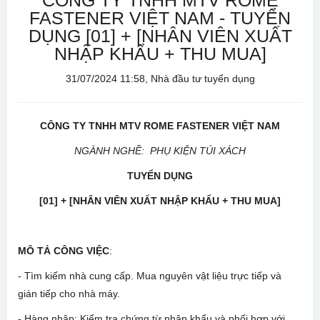
CÔNG TY TNHH MTV ROME
FASTENER VIỆT NAM - TUYỂN
DỤNG [01] + [NHÂN VIÊN XUẤT
NHẬP KHẨU + THU MUA]
31/07/2024 11:58, Nhà đầu tư tuyển dụng
CÔNG TY TNHH MTV ROME FASTENER VIỆT NAM
NGÀNH NGHỀ: PHỤ KIỆN TÚI XÁCH
TUYỂN DỤNG
[01] + [NHÂN
VIÊN XUẤT NHẬP KHẨU + THU MUA
]
MÔ TẢ CÔNG VIỆC
:
- Tìm kiếm nhà cung cấp. Mua nguyên vật liệu trực tiếp và
gián tiếp cho nhà máy.
- Hàng nhập: Kiểm tra chứng từ nhập khẩu và phối hợp với