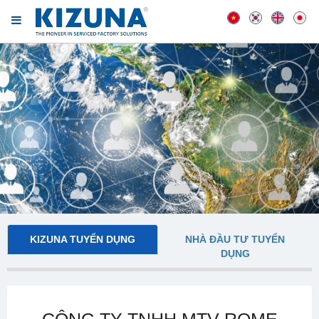
KIZUNA TUYỂN DỤNG
NHÀ ĐẦU TƯ TUYỂN
DỤNG