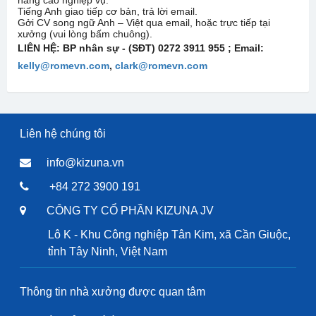
nâng cao nghiệp vụ.
Tiếng Anh giao tiếp cơ bản, trả lời email.
Gởi CV song ngữ Anh – Việt qua email, hoặc trực tiếp tại
xưởng (vui lòng bấm chuông).
LIÊN HỆ: BP nhân sự - (SĐT) 0272 3911 955 ; Email:
kelly@romevn.com
,
clark@romevn.com
Liên hệ chúng tôi
info@kizuna.vn
+84 272 3900 191
CÔNG TY CỔ PHẦN KIZUNA JV
Lô K - Khu Công nghiệp Tân Kim, xã Cần Giuộc,
tỉnh Tây Ninh, Việt Nam
Thông tin nhà xưởng được quan tâm