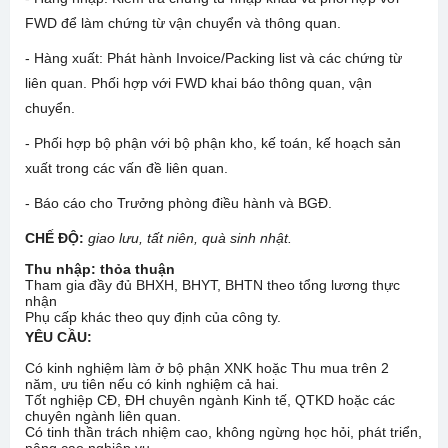
FWD để làm chứng từ vận chuyển và thông quan.
- Hàng xuất: Phát hành Invoice/Packing list và các chứng từ
liên quan. Phối hợp với FWD khai báo thông quan, vận
chuyển.
- Phối hợp bộ phận với bộ phận kho, kế toán, kế hoạch sản
xuất trong các vấn đề liên quan.
- Báo cáo cho Trưởng phòng điều hành và BGĐ.
CHẾ ĐỘ:
giao lưu, tất niên, quà sinh nhật.
Thu nhập: thỏa thuận
Tham gia đầy đủ BHXH, BHYT, BHTN theo tổng lương thực
nhận
Phụ cấp khác theo quy định của công ty.
YÊU CẦU:
Có kinh nghiệm làm ở bộ phận XNK hoặc Thu mua trên 2
năm, ưu tiên nếu có kinh nghiệm cả hai.
Tốt nghiệp CĐ, ĐH chuyên ngành Kinh tế, QTKD hoặc các
chuyên ngành liên quan.
Có tinh thần trách nhiệm cao, không ngừng học hỏi, phát triển,