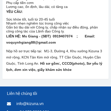
Phụ cấp tiền cơm
Lương cao, ổn định, lâu dài, có tăng ca
YÊU CẦU:
Sức khỏe tốt, tuổi từ 20-45 tuổi
Nhanh nhẹn nghiêm túc trong công việc
Gắn bó lâu dài với Công ty, chấp nhận sự điều động, phân
công công tác của Lãnh đạo Công ty.
LIÊN HỆ:
Ms Giang - (SĐT) 0919407074 ; Email:
voquynhgiang88@gmail.com
Nộp hồ sơ trực tiếp tại: M1-3, Đường 4, Khu xưởng Kizuna 3
mở rộng, KCN Tân Kim mở rộng, TT Cần Giuộc, Huyện Cần
Giuộc, Tỉnh Long An.
Hồ sơ gồm:, CCCD(photo), Sơ yếu lý
lịch, đơn xin việc, giấy khám sức khỏe
Liên hệ chúng tôi
info@kizuna.vn