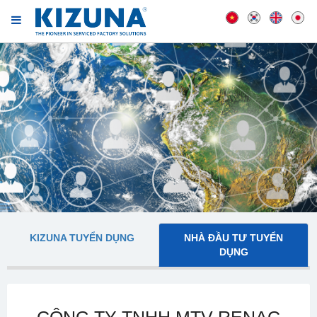
KIZUNA TUYỂN DỤNG
NHÀ ĐẦU TƯ TUYỂN
DỤNG