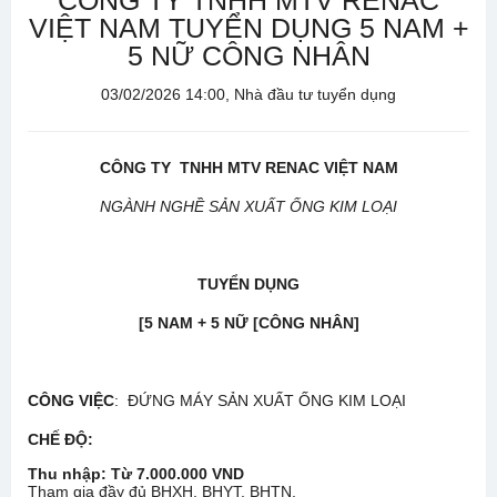
CÔNG TY TNHH MTV RENAC
VIỆT NAM TUYỂN DỤNG 5 NAM +
5 NỮ CÔNG NHÂN
03/02/2026 14:00, Nhà đầu tư tuyển dụng
CÔNG TY TNHH MTV RENAC VIỆT NAM
NGÀNH NGHỀ SẢN XUẤT ỐNG KIM LOẠI
TUYỂN DỤNG
[5 NAM + 5 NỮ [CÔNG NHÂN]
CÔNG VIỆC
: ĐỨNG MÁY SẢN XUẤT ỐNG KIM LOẠI
CHẾ ĐỘ
:
Thu nhập: Từ 7.
0
00.000 VND
Tham gia đầy đủ BHXH, BHYT, BHTN.