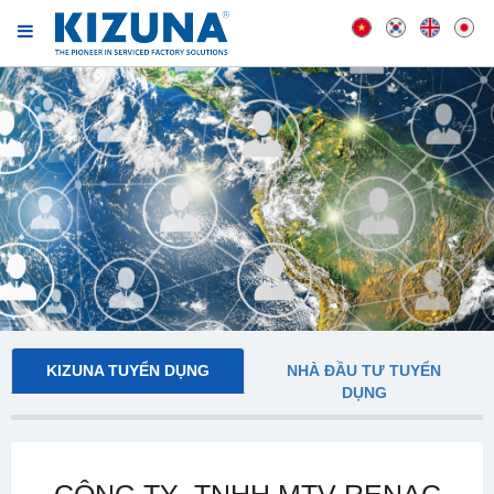
KIZUNA TUYỂN DỤNG
NHÀ ĐẦU TƯ TUYỂN
DỤNG