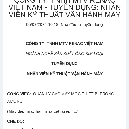
CÔNG TY TNHH MTV RENAC
VIỆT NAM - TUYỂN DỤNG: NHÂN
VIÊN KỸ THUẬT VẬN HÀNH MÁY
05/09/2024 10:19, Nhà đầu tư tuyển dụng
CÔNG TY TNHH MTV RENAC VIỆT NAM
NGÀNH NGHỀ SẢN XUẤT ỐNG KIM LOẠI
TUYỂN DỤNG
NHÂN VIÊN KỸ THUẬT VẬN HÀNH MÁY
CÔNG VIỆC
: QUẢN LÝ CÁC MÁY MÓC THIẾT BỊ TRONG
XƯỞNG
(Máy dập, máy hàn, máy cắt laser, .....)
CHẾ ĐỘ
: