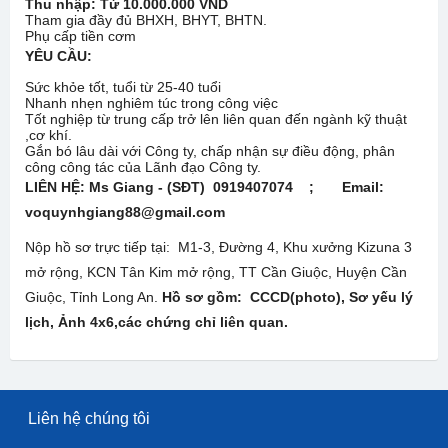
Thu nhập: Từ 1
0
.000.000 VND
Tham gia đầy đủ BHXH, BHYT, BHTN.
Phụ cấp tiền cơm
YÊU CẦU:
Sức khỏe tốt, tuổi từ 25-40 tuổi
Nhanh nhẹn nghiêm túc trong công việc
Tốt nghiệp từ trung cấp trở lên liên quan đến ngành kỹ thuật
,cơ khí.
Gắn bó lâu dài với Công ty, chấp nhận sự điều động, phân
công công tác của Lãnh đạo Công ty.
LIÊN HỆ:
Ms Giang - (SĐT) 0919407074 ; Email:
voquynhgiang88@gmail.com
Nộp hồ sơ trực tiếp tại: M1-3, Đường 4, Khu xưởng Kizuna 3
mở rộng, KCN Tân Kim mở rộng, TT Cần Giuộc, Huyện Cần
Giuộc, Tỉnh Long An.
Hồ sơ gồm: CCCD(photo), Sơ yếu lý
lịch, Ảnh 4x6
,các chứng chỉ liên quan.
Liên hệ chúng tôi