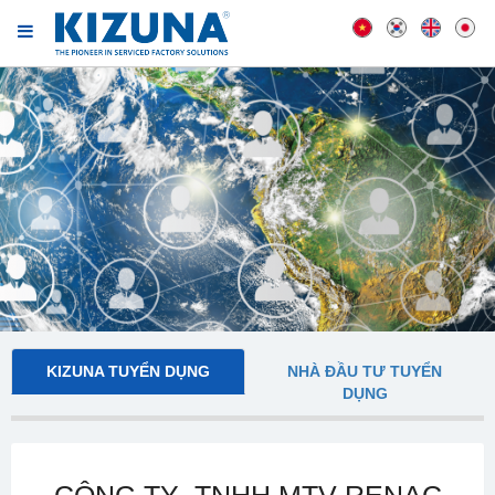
KIZUNA TUYỂN DỤNG
NHÀ ĐẦU TƯ TUYỂN
DỤNG