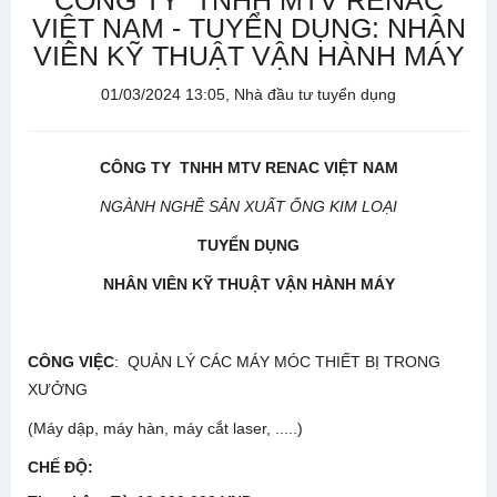
CÔNG TY TNHH MTV RENAC
VIỆT NAM - TUYỂN DỤNG: NHÂN
VIÊN KỸ THUẬT VẬN HÀNH MÁY
01/03/2024 13:05, Nhà đầu tư tuyển dụng
CÔNG TY TNHH MTV RENAC VIỆT NAM
NGÀNH NGHỀ SẢN XUẤT ỐNG KIM LOẠI
TUYỂN DỤNG
NHÂN VIÊN KỸ THUẬT VẬN HÀNH MÁY
CÔNG VIỆC
: QUẢN LÝ CÁC MÁY MÓC THIẾT BỊ TRONG
XƯỞNG
(Máy dập, máy hàn, máy cắt laser, .....)
CHẾ ĐỘ
: