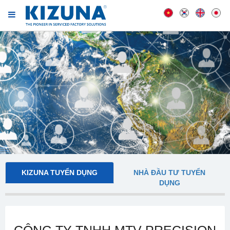
KIZUNA TUYỂN DỤNG
NHÀ ĐẦU TƯ TUYỂN
DỤNG