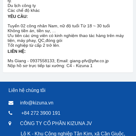
ty.
Du lịch công ty
Các chế độ khác
YÊU CẦU:
Tuyển 02 công nhân Nam, nữ độ tuổi Từ 18 ~ 30 tuổi
Không tiền án, tiền sự, ...
Ưu tiên các ứng viên có kinh nghiệm thao tác hàng trên máy
tiện, máy phay, QC,đóng gói
Tốt nghiệp từ cấp 2 trở lên.
LIÊN HỆ:
Ms Giang - 0937558133; Email: giang-pfv@pfw.co.jp
Nộp hồ sơ trực tiếp tại xưởng: C4 - Kizuna 1
Liên hệ chúng tôi
info@kizuna.vn
+84 272 3900 191
CÔNG TY CỔ PHẦN KIZUNA JV
Lô K - Khu Công nghiệp Tân Kim, xã Cần Giuộc,