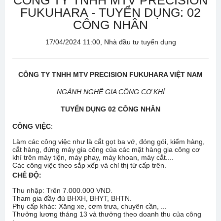
CÔNG TY TNHH MTV PRECISION
FUKUHARA - TUYỂN DỤNG: 02
CÔNG NHÂN
17/04/2024 11:00, Nhà đầu tư tuyển dụng
CÔNG TY TNHH MTV PRECISION FUKUHARA VIỆT NAM
NGÀNH NGHỀ GIA CÔNG CƠ KHÍ
TUYỂN DỤNG
02 CÔNG NHÂN
CÔNG VIỆC
:
Làm các công việc như là cắt gọt ba vớ, đóng gói, kiểm hàng,
cắt hàng, đứng máy gia công của các mặt hàng gia công cơ
khí trên máy tiện, máy phay, máy khoan, máy cắt....
Các công việc theo sắp xếp và chỉ thị từ cấp trên.
CHẾ ĐỘ:
Thu nhập: Trên 7.000.000 VND.
Tham gia đầy đủ BHXH, BHYT, BHTN.
Phụ cấp khác: Xăng xe, cơm trưa, chuyên cần, ...
Thưởng lương tháng 13 và thưởng theo doanh thu của công