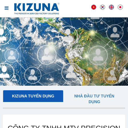
KIZUNA TUYỂN DỤNG
NHÀ ĐẦU TƯ TUYỂN
DỤNG