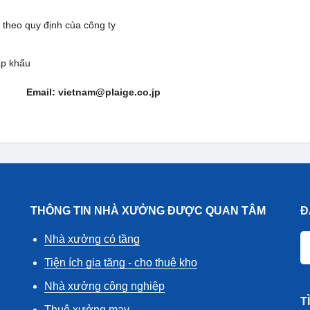
. theo quy định của công ty
ập khẩu
7 Email: vietnam@plaige.co.jp
THÔNG TIN NHÀ XƯỞNG ĐƯỢC QUAN TÂM
Đ
Nhà xưởng có tầng
Tiện ích gia tăng - cho thuê kho
Nhà xưởng công nghiệp
T
Thuê xưởng may