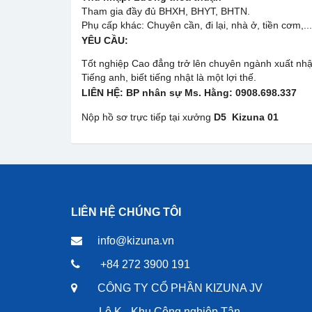
Tham gia đầy đủ BHXH, BHYT, BHTN.
Phụ cấp khác: Chuyên cần, đi lại, nhà ở, tiền cơm,..
YÊU CẦU:
Tốt nghiệp Cao đẳng trở lên chuyên ngành xuất nh
Tiếng anh, biết tiếng nhật là một lợi thế.
LIÊN HỆ:
BP nhân sự Ms. Hằng: 0908.698.33
Nộp hồ sơ trực tiếp tại xưởng
D5
Kizuna 01
LIÊN HỆ CHÚNG TÔI
info@kizuna.vn
+84 272 3900 191
CÔNG TY CỔ PHẦN KIZUNA JV
Lô K - Khu Công nghiệp Tân