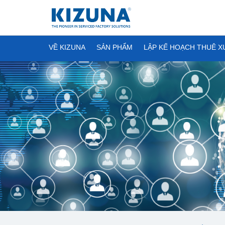
VỀ KIZUNA
SẢN PHẨM
LẬP KẾ HOẠCH THUÊ 