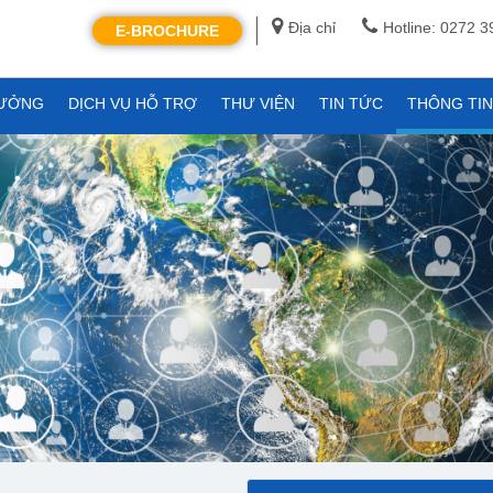
Địa chỉ
Hotline: 0272 
E-BROCHURE
XƯỞNG
DỊCH VỤ HỖ TRỢ
THƯ VIỆN
TIN TỨC
THÔNG TI