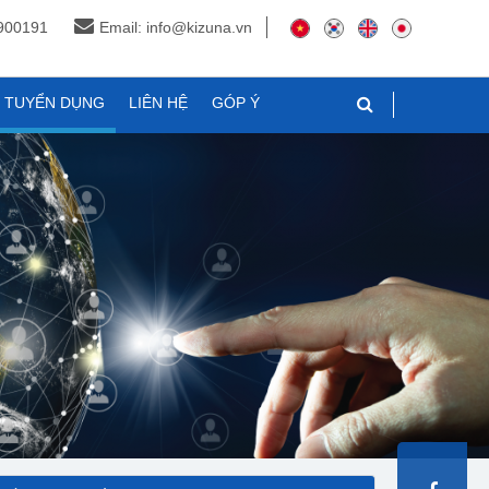
3900191
Email: info@kizuna.vn
N TUYỂN DỤNG
LIÊN HỆ
GÓP Ý