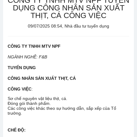
CÔNG TY TNHH MTV NPF TUYỂN
DỤNG CÔNG NHÂN SẢN XUẤT
THỊT, CÁ CÔNG VIỆC
09/07/2025 08:54, Nhà đầu tư tuyển dụng
CÔNG TY TNHH MTV NPF
NGÀNH NGHỀ: F&B
TUYỂN DỤNG
CÔNG NHÂN SẢN XUẤT THỊT, CÁ
CÔNG VIỆC
:
Sơ chế nguyên vật liệu thịt, cá.
Đóng gói thành phẩm.
Các công việc khác theo sự hướng dẫn, sắp xếp của Tổ
trưởng.
CHẾ ĐỘ
: