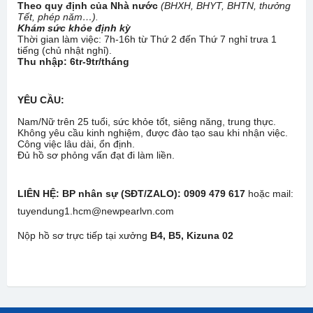
Theo quy định của Nhà nước
(BHXH, BHYT, BHTN, thưởng
Tết, phép năm…).
Khám sức khỏe định kỳ
Thời gian làm việc: 7h-16h từ Thứ 2 đến Thứ 7 nghỉ trưa 1
tiếng (chủ nhật nghỉ).
Thu nhập:
6tr-9tr/tháng
YÊU CẦU:
Nam/Nữ trên 25 tuổi, sức khỏe tốt, siêng năng, trung thực.
Không yêu cầu kinh nghiệm, được đào tạo sau khi nhận việc.
Công việc lâu dài, ổn định.
Đủ hồ sơ phỏng vấn đạt đi làm liền.
LIÊN HỆ:
BP nhân sự (SĐT/ZALO): 0909 479 617
hoặc mail:
tuyendung1.hcm@newpearlvn.com
Nộp hồ sơ trực tiếp tại xưởng
B4, B5, Kizuna 02