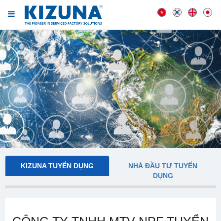
KIZUNA TUYỂN DỤNG
NHÀ ĐẦU TƯ TUYỂN
DỤNG