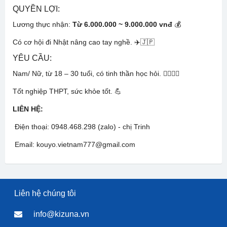
QUYỀN LỢI:
Lương thực nhận:
Từ 6.000.000 ~ 9.000.000 vnđ
💰
Có cơ hội đi Nhật nâng cao tay nghề. ✈️🇯🇵
YÊU CẦU:
Nam/ Nữ, từ 18 – 30 tuổi, có tinh thần học hỏi. 🙋‍♂️🙋‍♀️
Tốt nghiệp THPT, sức khỏe tốt. 💪
LIÊN HỆ:
Điện thoại: 0948.468.298 (zalo) - chị Trinh
Email: kouyo.vietnam777@gmail.com
Liên hệ chúng tôi
info@kizuna.vn