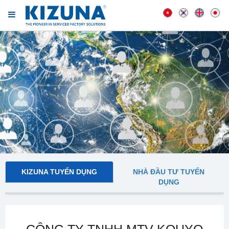
KIZUNA TUYỂN DỤNG
NHÀ ĐẦU TƯ TUYỂN
DỤNG