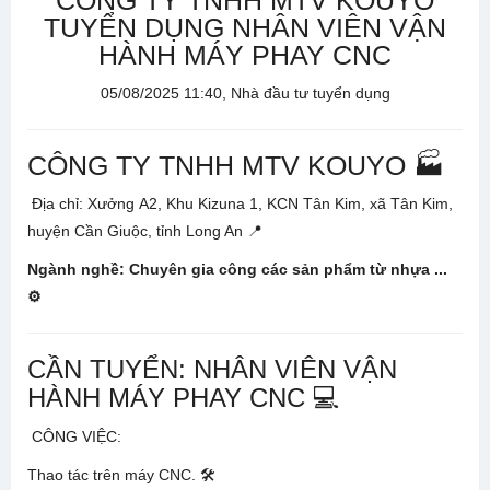
CÔNG TY TNHH MTV KOUYO
TUYỂN DỤNG NHÂN VIÊN VẬN
HÀNH MÁY PHAY CNC
05/08/2025 11:40, Nhà đầu tư tuyển dụng
CÔNG TY TNHH MTV KOUYO 🏭
Địa chỉ: Xưởng A2, Khu Kizuna 1, KCN Tân Kim, xã Tân Kim,
huyện Cần Giuộc, tỉnh Long An 📍
Ngành nghề: Chuyên gia công các sản phẩm từ nhựa ...
⚙️
CẦN TUYỂN: NHÂN VIÊN VẬN
HÀNH MÁY PHAY CNC 💻
CÔNG VIỆC:
Thao tác trên máy CNC. 🛠️