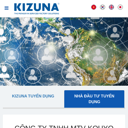
KIZUNA TUYỂN DỤNG
NHÀ ĐẦU TƯ TUYỂN
DỤNG