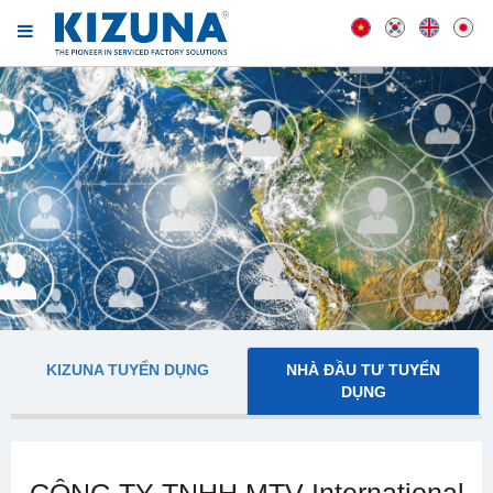
KIZUNA TUYỂN DỤNG
NHÀ ĐẦU TƯ TUYỂN
DỤNG