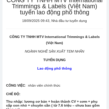
CÔNG TY TNHH MTV International
Trimmings & Labels (Việt Nam)
tuyển lao động phổ thông
18/09/2025 09:43, Nhà đầu tư tuyển dụng
CÔNG TY
TNHH MTV International
Trimmings & Labels
(Việt Nam)
NGÀNH NGHỀ SẢN XUẤT TEM NHÃN
TUYỂN DỤNG
Lao động phổ thông
CÔNG VIỆC
: nhân viên chính thức
CHẾ ĐỘ
:
Thu nhập:
lương cơ bản + hoàn thành CV + cơm + phụ
cấp con nhỏ + chuyên cần ( từ 7.6 triệu – chưa bao gồm