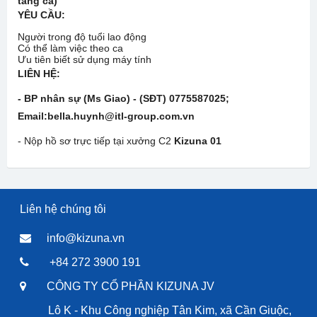
tăng ca)
YÊU CẦU:
Người trong độ tuổi lao động
Có thể làm việc theo ca
Ưu tiên biết sử dụng máy tính
LIÊN HỆ:
- BP nhân sự (Ms Giao) - (SĐT)
0775587025
;
Email:bella.huynh@itl-group.com.vn
- Nộp hồ sơ trực tiếp tại xưởng C2
Kizuna 01
Liên hệ chúng tôi
info@kizuna.vn
+84 272 3900 191
CÔNG TY CỔ PHẦN KIZUNA JV
Lô K - Khu Công nghiệp Tân Kim, xã Cần Giuộc,