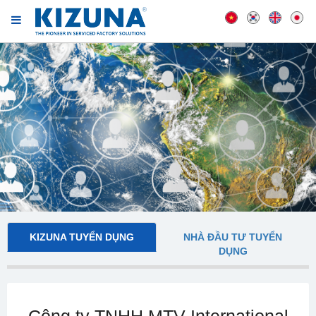
KIZUNA TUYỂN DỤNG
NHÀ ĐẦU TƯ TUYỂN
DỤNG