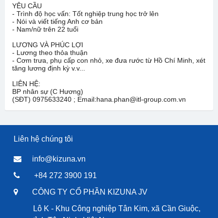
YÊU CẦU
- Trình độ học vấn: Tốt nghiệp trung học trở lên
- Nói và viết tiếng Anh cơ bản
- Nam/nữ trên 22 tuổi
LƯƠNG VÀ PHÚC LỢI
- Lương theo thỏa thuận
- Cơm trưa, phụ cấp con nhỏ, xe đưa rước từ Hồ Chí Minh, xét
tăng lương định kỳ v.v...
LIÊN HỆ:
BP nhân sự (C Hương)
(SĐT) 0975633240 ; Email:hana.phan@itl-group.com.vn
Liên hệ chúng tôi
info@kizuna.vn
+84 272 3900 191
CÔNG TY CỔ PHẦN KIZUNA JV
Lô K - Khu Công nghiệp Tân Kim, xã Cần Giuộc,