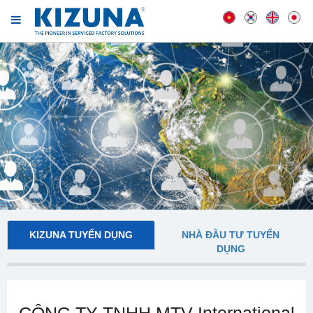
KIZUNA TUYỂN DỤNG
NHÀ ĐẦU TƯ TUYỂN
DỤNG