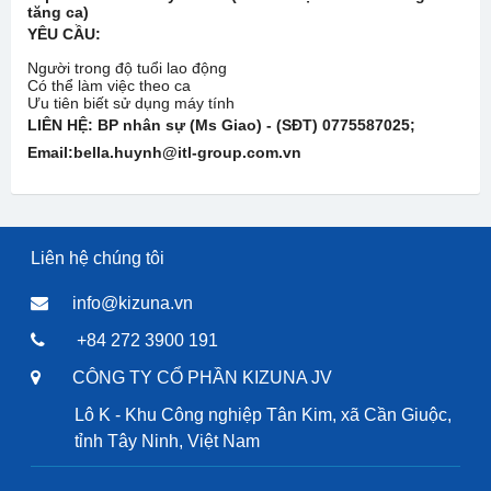
tăng ca)
YÊU CẦU:
Người trong độ tuổi lao động
Có thể làm việc theo ca
Ưu tiên biết sử dụng máy tính
LIÊN HỆ:
BP nhân sự (Ms Giao) - (SĐT)
0775587025
;
Email:bella.huynh@itl-group.com.vn
Liên hệ chúng tôi
info@kizuna.vn
+84 272 3900 191
CÔNG TY CỔ PHẦN KIZUNA JV
Lô K - Khu Công nghiệp Tân Kim, xã Cần Giuộc,
tỉnh Tây Ninh, Việt Nam