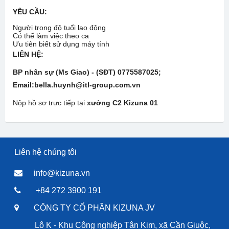
YÊU CẦU:
Người trong độ tuổi lao động
Có thể làm việc theo ca
Ưu tiên biết sử dụng máy tính
LIÊN HỆ:
BP nhân sự (Ms Giao) - (SĐT)
0775587025
;
Email:bella.huynh@itl-group.com.vn
Nộp hồ sơ trực tiếp tại
xưởng C2
Kizuna 01
Liên hệ chúng tôi
info@kizuna.vn
+84 272 3900 191
CÔNG TY CỔ PHẦN KIZUNA JV
Lô K - Khu Công nghiệp Tân Kim, xã Cần Giuộc,