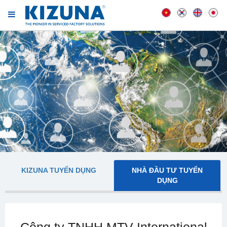
KIZUNA TUYỂN DỤNG
NHÀ ĐẦU TƯ TUYỂN
DỤNG