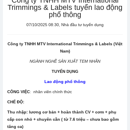
Công ty TNHH MTV International
Trimmings & Labels tuyển lao động
phổ thông
07/10/2025 08:30, Nhà đầu tư tuyển dụng
Công ty TNHH MTV International
Trimmings & Labels (Việt
Nam)
NGÀNH NGHỀ SẢN XUẤT TEM NHÃN
TUYỂN DỤNG
Lao động phổ thông
CÔNG VIỆC
: nhân viên chính thức
CHẾ ĐỘ
:
Thu nhập:
lương cơ bản + hoàn thành CV + cơm + phụ
cấp con nhỏ + chuyên cần ( từ 7.6 triệu – chưa bao gồm
tăng ca)