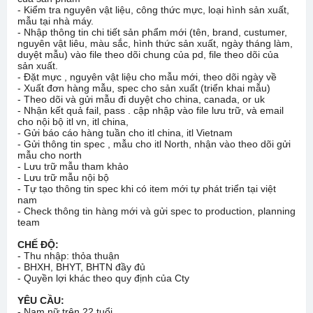
- Kiểm tra nguyên vật liệu, công thức mực, loại hình sản xuất,
mẫu tại nhà máy.
- Nhập thông tin chi tiết sản phẩm mới (tên, brand, custumer,
nguyên vật liêu, màu sắc, hình thức sản xuất, ngày tháng làm,
duyệt mẫu) vào file theo dõi chung của pd, file theo dõi của
sản xuất.
- Đặt mực , nguyên vật liệu cho mẫu mới, theo dõi ngày về
- Xuất đơn hàng mẫu, spec cho sản xuất (triển khai mẫu)
- Theo dõi và gửi mẫu đi duyệt cho china, canada, or uk
- Nhận kết quả fail, pass . cập nhập vào file lưu trữ, và email
cho nội bộ itl vn, itl china,
- Gửi báo cáo hàng tuần cho itl china, itl Vietnam
- Gửi thông tin spec , mẫu cho itl North, nhận vào theo dõi gửi
mẫu cho north
- Lưu trữ mẫu tham khảo
- Lưu trữ mẫu nội bộ
- Tự tạo thông tin spec khi có item mới tự phát triển tại việt
nam
- Check thông tin hàng mới và gửi spec to production, planning
team
CHẾ ĐỘ:
- Thu nhập: thỏa thuận
- BHXH, BHYT, BHTN đầy đủ
- Quyền lợi khác theo quy định của Cty
YÊU CẦU:
- Nam nữ trên 22 tuổi