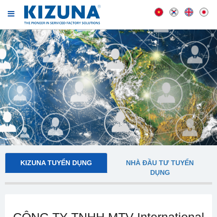
KIZUNA TUYỂN DỤNG
NHÀ ĐẦU TƯ TUYỂN
DỤNG