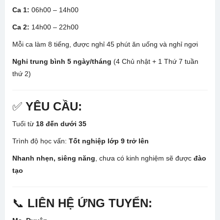
Ca 1:
06h00 – 14h00
Ca 2:
14h00 – 22h00
Mỗi ca làm 8 tiếng, được nghỉ 45 phút ăn uống và nghỉ ngơi
Nghỉ trung bình 5 ngày/tháng
(4 Chủ nhật + 1 Thứ 7 tuần
thứ 2)
✅
YÊU CẦU:
Tuổi từ
18 đến dưới 35
Trình độ học vấn:
Tốt nghiệp lớp 9 trở lên
Nhanh nhẹn, siêng năng
, chưa có kinh nghiệm sẽ được
đào
tạo
📞
LIÊN HỆ ỨNG TUYỂN: