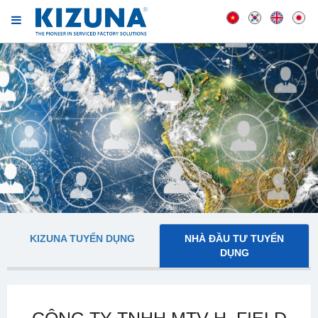
KIZUNA TUYỂN DỤNG
NHÀ ĐẦU TƯ TUYỂN
DỤNG