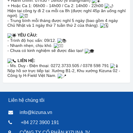
+ Hành chính: 07h30 - 16h00 (6 tháng/năm)
+ Hoặc Ca 1: 06h00 - 14h00 / Ca 2: 14h00 - 22h00
Hiện tại công ty đi 2 ca mỗi ca 8h (được nghỉ 45p ăn uống nghỉ
ngơi).
- Trung bình mỗi tháng được nghỉ 5 ngày (bao gồm 4 ngày
Chủ Nhật và 1 ngày thứ 7 tuần thứ 2 của tháng).
YÊU CẦU:
- Trình độ học vấn: 09/12.
- Nhanh nhẹn, chịu khó.
- Chưa có kinh nghiệm sẽ được đào tạo!
LIÊN HỆ:
- Ms. Duy - Điện thoại: 0272.3733.505 / 0378 598 791
Nộp hồ sơ trực tiếp tại: Xưởng B1-2, Khu xưởng Kizuna 02 -
Công ty H-Field Việt Nam.
Liên hệ chúng tôi
info@kizuna.vn
+84 272 3900 191
CÔNG TY CỔ PHẦN KIZUNA JV