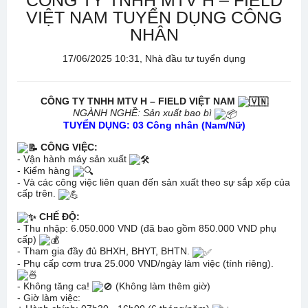
CÔNG TY TNHH MTV H – FIELD
VIỆT NAM TUYỂN DỤNG CÔNG
NHÂN
17/06/2025 10:31, Nhà đầu tư tuyển dụng
CÔNG TY TNHH MTV H – FIELD VIỆT NAM
NGÀNH NGHỀ: Sản xuất bao bì
TUYỂN DỤNG: 03 Công nhân (Nam/Nữ)
CÔNG VIỆC:
- Vận hành máy sản xuất
- Kiểm hàng
- Và các công việc liên quan đến sản xuất theo sự sắp xếp của
cấp trên.
CHẾ ĐỘ:
- Thu nhập: 6.050.000 VND (đã bao gồm 850.000 VND phụ
cấp)
- Tham gia đầy đủ BHXH, BHYT, BHTN.
- Phụ cấp cơm trưa 25.000 VND/ngày làm việc (tính riêng).
- Không tăng ca!
(Không làm thêm giờ)
- Giờ làm việc: