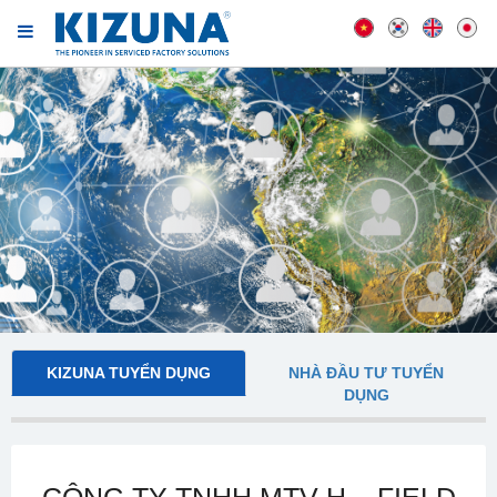
KIZUNA TUYỂN DỤNG
NHÀ ĐẦU TƯ TUYỂN
DỤNG