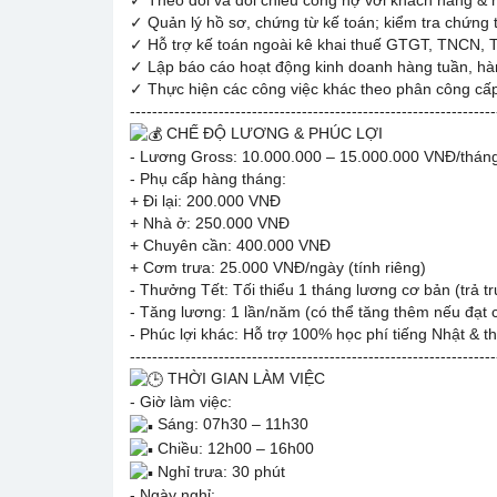
✓ Quản lý hồ sơ, chứng từ kế toán; kiểm tra chứng 
✓ Hỗ trợ kế toán ngoài kê khai thuế GTGT, TNCN, 
✓ Lập báo cáo hoạt động kinh doanh hàng tuần, hà
✓ Thực hiện các công việc khác theo phân công cấp
------------------------------------------------------------------
CHẾ ĐỘ LƯƠNG & PHÚC LỢI
- Lương Gross: 10.000.000 – 15.000.000 VNĐ/thán
- Phụ cấp hàng tháng:
+ Đi lại: 200.000 VNĐ
+ Nhà ở: 250.000 VNĐ
+ Chuyên cần: 400.000 VNĐ
+ Cơm trưa: 25.000 VNĐ/ngày (tính riêng)
- Thưởng Tết: Tối thiểu 1 tháng lương cơ bản (trả t
- Tăng lương: 1 lần/năm (có thể tăng thêm nếu đạt
- Phúc lợi khác: Hỗ trợ 100% học phí tiếng Nhật & t
------------------------------------------------------------------
THỜI GIAN LÀM VIỆC
- Giờ làm việc:
Sáng: 07h30 – 11h30
Chiều: 12h00 – 16h00
Nghỉ trưa: 30 phút
- Ngày nghỉ: