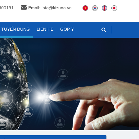
3900191
Email: info@kizuna.vn
N TUYỂN DỤNG
LIÊN HỆ
GÓP Ý