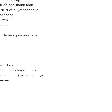
từ đề nghị thanh toán
TNDN và quyết toán thuế
ng tháng
 trên
--------
g (đã bao gồm phụ cấp)
rước Tết)
 chứng chỉ chuyên môn)
hi chứng chỉ (nếu được duyệt)
--------