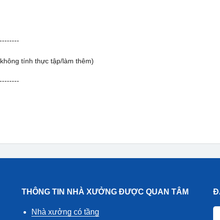
--------
(không tính thực tập/làm thêm)
--------
THÔNG TIN NHÀ XƯỞNG ĐƯỢC QUAN TÂM
Đ
Nhà xưởng có tầng