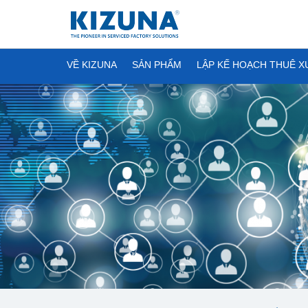
VỀ KIZUNA
SẢN PHẨM
LẬP KẾ HOẠCH THUÊ 