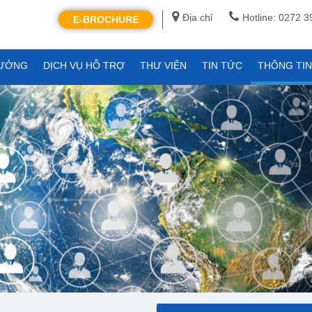
Địa chỉ
Hotline: 0272 
E-BROCHURE
XƯỞNG
DỊCH VỤ HỖ TRỢ
THƯ VIỆN
TIN TỨC
THÔNG TI