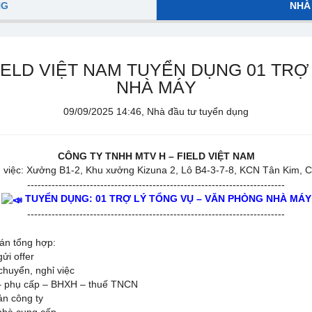
NG
NHÀ
IELD VIỆT NAM TUYỂN DỤNG 01 TRỢ
NHÀ MÁY
09/09/2025 14:46, Nhà đầu tư tuyển dụng
CÔNG TY TNHH MTV H – FIELD VIỆT NAM
 việc: Xưởng B1-2, Khu xưởng Kizuna 2, Lô B4-3-7-8, KCN Tân Kim, 
--------------------------------------------------------------------------
TUYỂN DỤNG: 01 TRỢ LÝ TỔNG VỤ – VĂN PHÒNG NHÀ MÁY
--------------------------------------------------------------------------
oán tổng hợp:
ửi offer
chuyển, nghỉ việc
 – phụ cấp – BHXH – thuế TNCN
ản công ty
nhà cung cấp