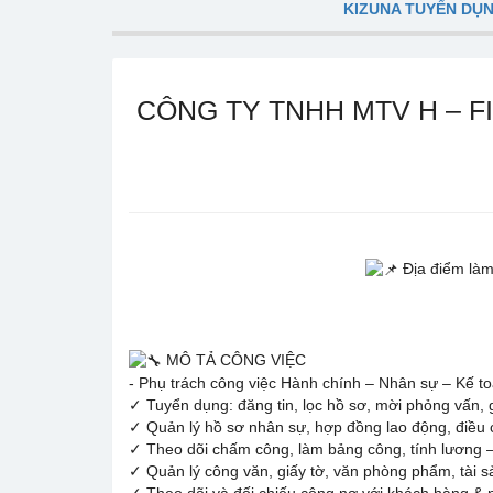
KIZUNA TUYỂN DỤ
CÔNG TY TNHH MTV H – F
Địa điểm làm
MÔ TẢ CÔNG VIỆC
- Phụ trách công việc Hành chính – Nhân sự – Kế t
✓ Tuyển dụng: đăng tin, lọc hồ sơ, mời phỏng vấn, g
✓ Quản lý hồ sơ nhân sự, hợp đồng lao động, điều 
✓ Theo dõi chấm công, làm bảng công, tính lương
✓ Quản lý công văn, giấy tờ, văn phòng phẩm, tài s
✓ Theo dõi và đối chiếu công nợ với khách hàng & 