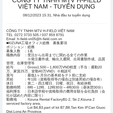
CÔNG TY TNHH MTV H-FIELD
VIỆT NAM - TUYỂN DỤNG
08/12/2023 15:31, Nhà đầu tư tuyển dụng
CÔNG TY TNHH MTV H-FIELD VIỆT NAM
TEL :0272 3733 505 / 037 859 8791
Email :h-field-vn05@h-field.com.vn
■KIZUNA工場オフィス総務 募集要項
ポジション：総務
募集人数 ：1名
職務内容 ：受注から出荷までに関わる全ての作業
※発注書作成、輸出入通関、出荷書類作成、品質
管理、在庫管理等
給与 ：Gross1,500～1,800万VND程度（手当：通勤20
万、家賃25万、皆勤40万VND）※相談可
賞与 ：最低1ヶ月分の基本給をテト前に支給
昇給 ：年1回（資格取得等の場合は別途昇給の場合有）
休日 ：第二・四土曜日、日曜、祝日、有給休暇
勤務時間 ：8時～12時、12時30分～4時30分（昼休憩30分）
福利厚生 ：日本語学校や資格取得の費用全額を会社負担（会
社が認めた内容に限り）
勤務地 ：Kizuna Rental FactoryB1-2, Str.2,Kizuna 2
serviced factory area,
Lot B4,B3,part of lot B7,B8,Tan Kim IP,Can Giuoc
Dist,Long An Province.