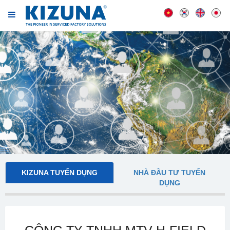
KIZUNA TUYỂN DỤNG
NHÀ ĐẦU TƯ TUYỂN
DỤNG