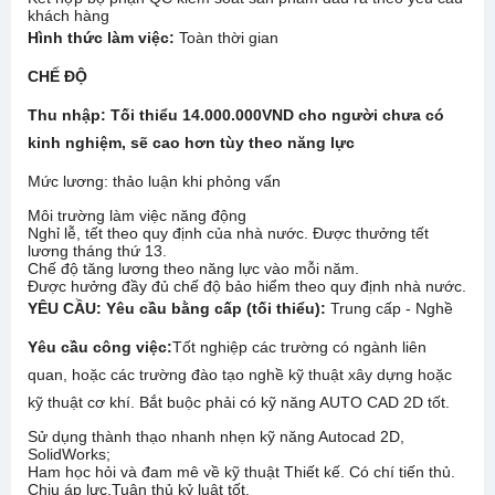
khách hàng
Hình thức làm việc:
Toàn thời gian
CHẾ ĐỘ
Thu nhập: Tối thiểu 14.000.000VND cho người chưa có
kinh nghiệm, sẽ cao hơn tùy theo năng lực
Mức lương: thảo luận khi phỏng vấn
Môi trường làm việc năng động
Nghỉ lễ, tết theo quy định của nhà nước. Được thưởng tết
lương tháng thứ 13.
Chế độ tăng lương theo năng lực vào mỗi năm.
Được hưởng đầy đủ chế độ bảo hiểm theo quy định nhà nước.
YÊU CẦU:
Yêu cầu bằng cấp (tối thiểu):
Trung cấp - Nghề
Yêu cầu công việc:
Tốt nghiệp các trường có ngành liên
quan, hoặc các trường đào tạo nghề kỹ thuật xây dựng hoặc
kỹ thuật cơ khí. Bắt buộc phải có kỹ năng AUTO CAD 2D tốt.
Sử dụng thành thạo nhanh nhẹn kỹ năng Autocad 2D,
SolidWorks;
Ham học hỏi và đam mê về kỹ thuật Thiết kế. Có chí tiến thủ.
Chịu áp lực.Tuân thủ kỷ luật tốt.