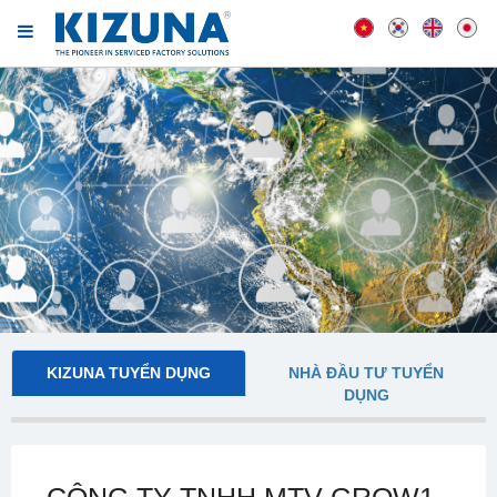
KIZUNA TUYỂN DỤNG
NHÀ ĐẦU TƯ TUYỂN
DỤNG