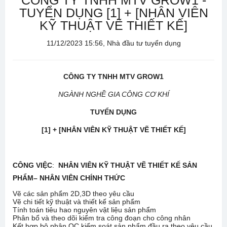
CÔNG TY TNHH MTV GROW1 -
TUYỂN DỤNG [1] + [NHÂN VIÊN
KỸ THUẬT VẼ THIẾT KẾ]
11/12/2023 15:56, Nhà đầu tư tuyển dụng
CÔNG TY TNHH MTV GROW1
NGÀNH NGHỀ GIA CÔNG CƠ KHÍ
TUYỂN DỤNG
[1] + [NHÂN VIÊN KỸ THUẬT VẼ THIẾT KẾ]
CÔNG VIỆC
:
NHÂN VIÊN KỸ THUẬT VẼ THIẾT KẾ SẢN
PHẨM– NHÂN VIÊN CHÍNH THỨC
Vẽ các sản phẩm 2D,3D theo yêu cầu
Vẽ chi tiết kỹ thuật và thiết kế sản phẩm
Tính toán tiêu hao nguyên vật liệu sản phẩm
Phân bổ và theo dõi kiểm tra công đoạn cho công nhân
Kết hợp bộ phận QC kiểm soát sản phẩm đầu ra theo yêu cầu