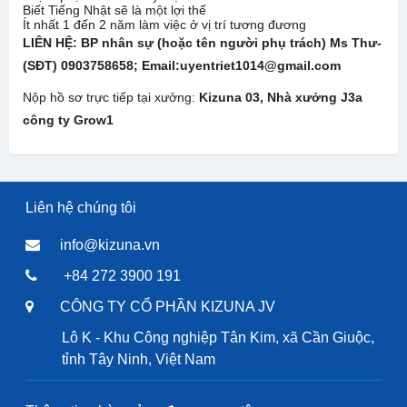
Biết Tiếng Nhật sẽ là một lợi thế
Ít nhất 1 đến 2 năm làm việc ở vị trí tương đương
LIÊN HỆ: BP nhân sự (hoặc tên người phụ trách) Ms Thư-
(SĐT) 0903758658; Email:uyentriet1014@gmail.com
Nộp hồ sơ trực tiếp tại xưởng:
Kizuna 03, Nhà xưởng J3a
công ty Grow1
Liên hệ chúng tôi
info@kizuna.vn
+84 272 3900 191
CÔNG TY CỔ PHẦN KIZUNA JV
Lô K - Khu Công nghiệp Tân Kim, xã Cần Giuộc,
tỉnh Tây Ninh, Việt Nam