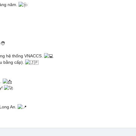
hàng năm.
 dụng hệ thống VNACCS.
cầu bằng cấp).
h.
y!
 Long An.