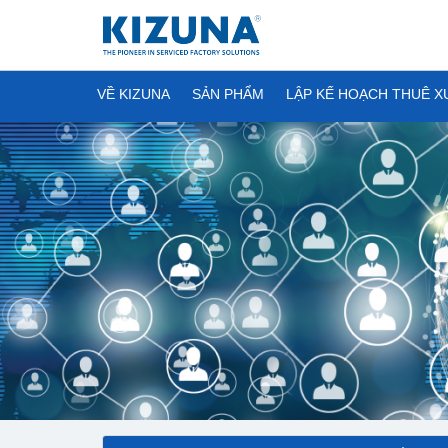
VỀ KIZUNA
SẢN PHẨM
LẬP KẾ HOẠCH THUÊ 