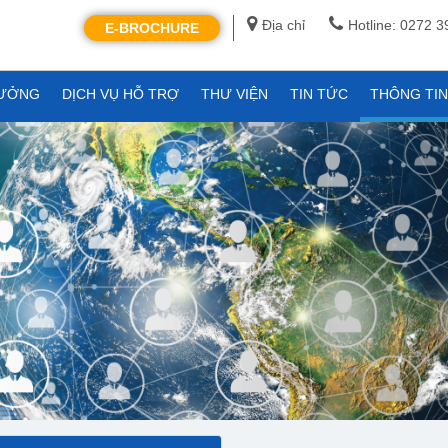
Địa chỉ
Hotline: 0272 
E-BROCHURE
XƯỞNG
DỊCH VỤ HỖ TRỢ
THƯ VIỆN
TIN TỨC
THÔNG TI