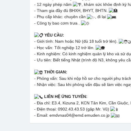
- 12 ngày phép năm
, khám sức khỏe định kỳ 
- Tham gia đầy đủ BHXH, BHYT, BHTN.
- Phụ cấp khác: chuyên cần
, đi lại
.
- Công ty bao cơm trưa .
YÊU CẦU:
- Giới tính: Nam hoặc Nữ (đủ 18 tuổi trở lên).
- Học vấn: Tốt nghiệp 12 trở lên.
- Kinh nghiệm: Có kinh nghiệm quản lý kho và sử
- Ưu tiên: Biết tiếng Nhật (trình độ N3, không yêu 
THỜI GIAN:
- Phỏng vấn: Sau khi nộp hồ sơ cho người phụ trác
- Nhận việc: Sau khi phỏng vấn đậu sẽ làm việc nga
LIÊN HỆ ỨNG TUYỂN:
- Địa chỉ: E3.4, Kizuna 2, KCN Tân Kim, Cần Giuộc,
- Điện thoại: 0902.43.43.53 (gặp Mr. Vũ)
- Email: emdvnas04@emd.emuden.co.jp