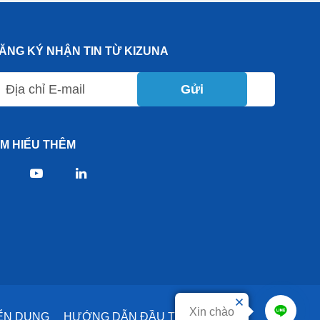
ĂNG KÝ NHẬN TIN TỪ KIZUNA
Gửi
ÌM HIỂU THÊM
Xin chào
ỂN DỤNG
HƯỚNG DẪN ĐẦU TƯ
DỊCH VỤ