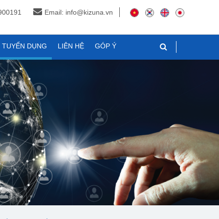
3900191
Email: info@kizuna.vn
N TUYỂN DỤNG
LIÊN HỆ
GÓP Ý