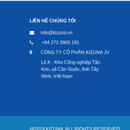
LIÊN HỆ CHÚNG TÔI
info@kizuna.vn
+84 272 3900 191
CÔNG TY CỔ PHẦN KIZUNA JV
Lô K - Khu Công nghiệp Tân
Kim, xã Cần Giuộc, tỉnh Tây
Ninh, Việt Nam
@2019 KIZUNA. ALL RIGHTS RESERVED