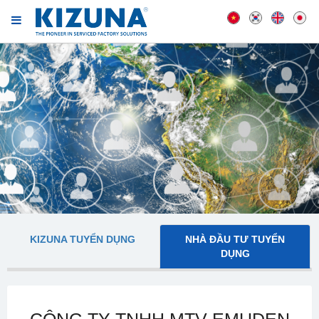
KIZUNA TUYỂN DỤNG
NHÀ ĐẦU TƯ TUYỂN
DỤNG