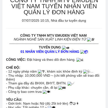
CÔNG TY TNHH MTV EMUDEN
VIỆT NAM TUYỂN NHÂN VIÊN
QUẢN LÝ ĐƠN HÀNG
07/07/2025 10:15, Nhà đầu tư tuyển dụng
CÔNG TY TNHH MTV EMUDEN VIỆT NAM
NGÀNH NGHỀ SẢN XUẤT LINH KIỆN ĐIỆN TỬ
--------------------------------------------------------------------------
TUYỂN DỤNG
01 NHÂN VIÊN QUẢN LÝ ĐƠN HÀNG
CÔNG VIỆC:
Đặt hàng và theo dõi đơn hàng.
CHẾ ĐỘ:
- 12 ngày phép năm
, khám sức khỏe định kỳ
...
- Thu nhập: 10,000,000 VND ~ (chi tiết phỏng vấn sẽ trao đổi
thêm)
- Tham gia đầy đủ BHXH, BHYT, BHTN.
- Phụ cấp khác: chuyên cần, đi lại
- Công ty bao cơm trưa
YÊU CẦU:
- Giới tính: Nam hoặc Nữ (đủ 25t trở lên)
🧑‍🤝‍👩
- Học vấn: Tốt nghiệp 12 ~