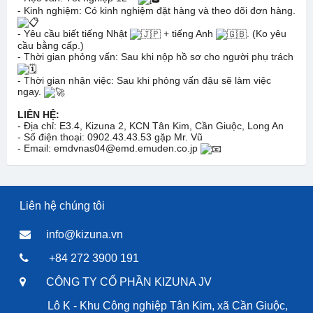
- Kinh nghiệm: Có kinh nghiệm đặt hàng và theo dõi đơn hàng.
- Yêu cầu biết tiếng Nhật
+ tiếng Anh
. (Ko yêu
cầu bằng cấp.)
- Thời gian phỏng vấn: Sau khi nộp hồ sơ cho người phụ trách
- Thời gian nhận việc: Sau khi phỏng vấn đậu sẽ làm việc
ngay.
LIÊN HỆ:
- Địa chỉ: E3.4, Kizuna 2, KCN Tân Kim, Cần Giuộc, Long An
- Số điện thoại: 0902.43.43.53 gặp Mr. Vũ
- Email: emdvnas04@emd.emuden.co.jp
Liên hệ chúng tôi
info@kizuna.vn
+84 272 3900 191
CÔNG TY CỔ PHẦN KIZUNA JV
Lô K - Khu Công nghiệp Tân Kim, xã Cần Giuộc,