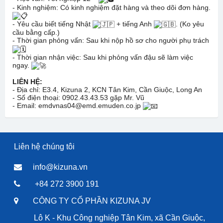
- Kinh nghiệm: Có kinh nghiệm đặt hàng và theo dõi đơn hàng.
- Yêu cầu biết tiếng Nhật
+ tiếng Anh
. (Ko yêu
cầu bằng cấp.)
- Thời gian phỏng vấn: Sau khi nộp hồ sơ cho người phụ trách
- Thời gian nhận việc: Sau khi phỏng vấn đậu sẽ làm việc
ngay.
LIÊN HỆ:
- Địa chỉ: E3.4, Kizuna 2, KCN Tân Kim, Cần Giuộc, Long An
- Số điện thoại: 0902.43.43.53 gặp Mr. Vũ
- Email: emdvnas04@emd.emuden.co.jp
Liên hệ chúng tôi
info@kizuna.vn
+84 272 3900 191
CÔNG TY CỔ PHẦN KIZUNA JV
Lô K - Khu Công nghiệp Tân Kim, xã Cần Giuộc,