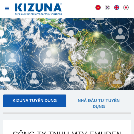
KIZUNA TUYỂN DỤNG
NHÀ ĐẦU TƯ TUYỂN
DỤNG