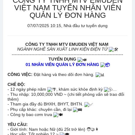
CÔNG TY TNHH MTV EMUDEN
VIỆT NAM TUYỂN NHÂN VIÊN
QUẢN LÝ ĐƠN HÀNG
07/07/2025 10:15, Nhà đầu tư tuyển dụng
CÔNG TY TNHH MTV EMUDEN VIỆT NAM
NGÀNH NGHỀ SẢN XUẤT LINH KIỆN ĐIỆN TỬ
--------------------------------------------------------------------------
TUYỂN DỤNG
01 NHÂN VIÊN QUẢN LÝ ĐƠN HÀNG
CÔNG VIỆC:
Đặt hàng và theo dõi đơn hàng.
CHẾ ĐỘ:
- 12 ngày phép năm
, khám sức khỏe định kỳ
...
- Thu nhập: 10,000,000 VND ~ (chi tiết phỏng vấn sẽ trao đổi
thêm)
- Tham gia đầy đủ BHXH, BHYT, BHTN.
- Phụ cấp khác: chuyên cần, đi lại
- Công ty bao cơm trưa
YÊU CẦU:
- Giới tính: Nam hoặc Nữ (đủ 25t trở lên)
🧑‍🤝‍👩
- Học vấn: Tốt nghiệp 12 ~