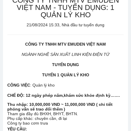
CÔNG TY TNHH MTV EMUDEN
VIỆT NAM - TUYỂN DỤNG: 1
QUẢN LÝ KHO
21/08/2024 15:33, Nhà đầu tư tuyển dụng
CÔNG TY TNHH MTV EMUDEN VIỆT NAM
NGÀNH NGHỀ SẢN XUẤT LINH KIỆN ĐIỆN TỬ
TUYỂN DỤNG
TUYỂN
1
QUẢN LÝ KHO
CÔNG VIỆC
: Quản lý kho
CHẾ ĐỘ: 12 ngày phép năm,khám sức khỏe định kỳ…….
Thu nhập: 10,000,000 VND ~ 11,000,000 VND ( chi tiết
phỏng vấn sẽ trao đổi thêm )
Tham gia đầy đủ BHXH, BHYT, BHTN.
Phụ cấp khác: chuyên cần, đi lại
Công ty bao cơm trưa
YÊU CẦU: