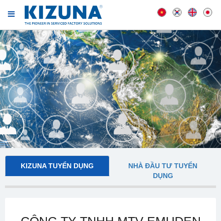
KIZUNA TUYỂN DỤNG
NHÀ ĐẦU TƯ TUYỂN
DỤNG