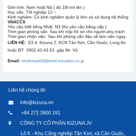
Giới tính: Nam hoặt Nữ ( đủ 18t trở lên )
Học vấn: Tốt nghiệp 12 ~
Kinh nghiệm: Có kinh nghiệm quản lý kho và sử dụng hệ thống
VNACCS
Yêu cầu biết tiếng Nhật. N3 (Ko yêu cầu bằng cấp.)
Thời gian phỏng vấn: Sau khi nộp hồ sơ cho người phụ trách
Thời gian nhận việc: Sau khi phỏng vấn đậu sẽ làm việc ngay.
LIÊN HỆ:
E3.4, Kizuna 2, KCN Tân Kim, Cần Giuộc, Long An
hoặc ĐT 0902.43.43.53 gặp Mr. Vũ
Email:
emdvnas04@emd.emuden.co.jp
Liên hệ chúng tôi
info@kizuna.vn
+84 272 3900 191
CÔNG TY CỔ PHẦN KIZUNA JV
Lô K - Khu Công nghiệp Tân Kim, xã Cần Giuộc,