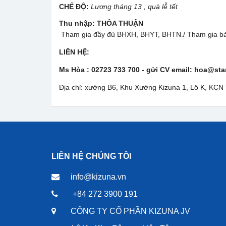
CHẾ ĐỘ:
Lương tháng 13
, quà lễ tết
Thu nhập:
THỎA THUẬN
Tham gia đầy đủ BHXH, BHYT, BHTN./ Tham gia bảo
LIÊN HỆ:
Ms Hòa : 02723 733 700 -
g
ửi CV
email: hoa@star
Địa chỉ: xưởng B6, Khu Xưởng Kizuna 1, Lô K, KCN
LIÊN HỆ CHÚNG TÔI
info@kizuna.vn
+84 272 3900 191
CÔNG TY CỔ PHẦN KIZUNA JV