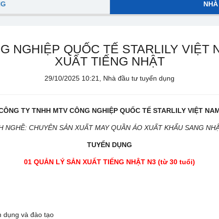
NG
NHÀ
G NGHIỆP QUỐC TẾ STARLILY VIỆT 
XUẤT TIẾNG NHẬT
29/10/2025 10:21, Nhà đầu tư tuyển dụng
CÔNG TY TNHH MTV CÔNG NGHIỆP QUỐC TẾ
STARLILY VIỆT NA
 NGHỀ: CHUYÊN SẢN XUẤT MAY QUẦN ÁO XUẤT KHẨU SANG NH
TUYỂN DỤNG
01
QUẢN LÝ SẢN XUẤT
TIẾNG NHẬT
N3
(từ 30 tuổi)
n dụng và đào tạo