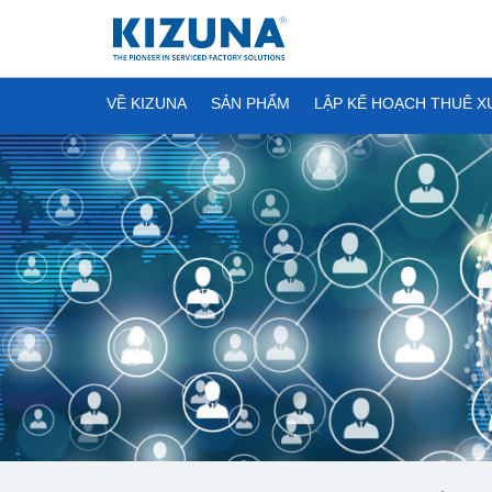
VỀ KIZUNA
SẢN PHẨM
LẬP KẾ HOẠCH THUÊ 