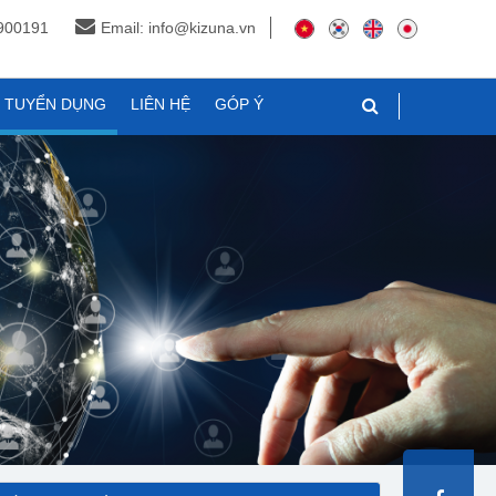
3900191
Email: info@kizuna.vn
N TUYỂN DỤNG
LIÊN HỆ
GÓP Ý