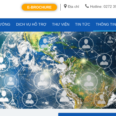
Địa chỉ
Hotline: 0272 
E-BROCHURE
XƯỞNG
DỊCH VỤ HỖ TRỢ
THƯ VIỆN
TIN TỨC
THÔNG TI